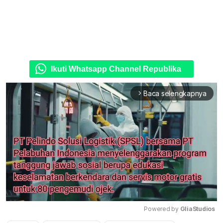
Ikuti Whatsapp Channel Republika
Baca selengkapnya
arrow_forward_ios
Powered by 
GliaStudios