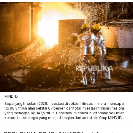
MIND ID
Sepanjang triwulan I 2026, investasi di sektor hilirisasi mineral mencapai
Rp 98,3 triliun atau sekitar 67 persen dari total investasi hilirisasi nasional
yang mencapai Rp 147,5 triliun. Besarnya investasi ini ditopang sejumlah
komoditas strategis yang menjadi bagian dari portofolio Grup MIND ID.