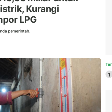
strik, Kurangi
mpor LPG
enda pemerintah.
Ter
1