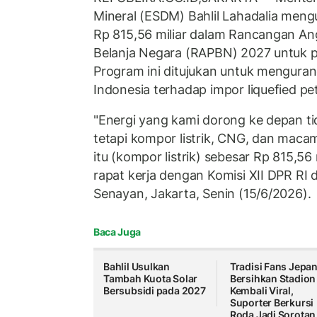
Mineral (ESDM) Bahlil Lahadalia meng
Rp 815,56 miliar dalam Rancangan A
Belanja Negara (RAPBN) 2027 untuk p
Program ini ditujukan untuk mengura
Indonesia terhadap impor liquefied pe
"Energi yang kami dorong ke depan t
tetapi kompor listrik, CNG, dan mac
itu (kompor listrik) sebesar Rp 815,56 m
rapat kerja dengan Komisi XII DPR RI
Senayan, Jakarta, Senin (15/6/2026).
Baca Juga
Bahlil Usulkan
Tradisi Fans Jepa
Tambah Kuota Solar
Bersihkan Stadion
Bersubsidi pada 2027
Kembali Viral,
Suporter Berkursi
Roda Jadi Sorotan