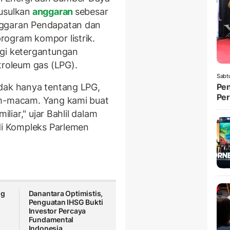
usulkan
anggaran
sebesar
nggaran Pendapatan dan
rogram kompor listrik.
ngi ketergantungan
troleum gas (LPG).
Sabt
Pen
idak hanya tentang LPG,
Per
am-macam. Yang kami buat
iliar," ujar Bahlil dalam
 di Kompleks Parlemen
ng
Danantara Optimistis,
Penguatan IHSG Bukti
Investor Percaya
Fundamental
Indonesia