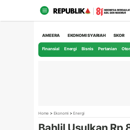
AMEERA
EKONOMI SYARIAH
SKOR
Finansial
Energi
Bisnis
Pertanian
Oto
>
>
Home
Ekonomi
Energi
Bahlil Usulkan Rp 