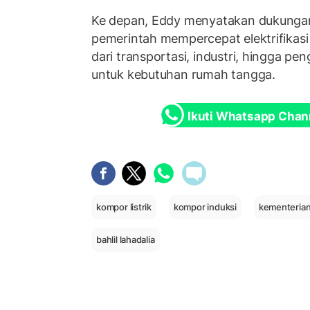
Ke depan, Eddy menyatakan dukunga
pemerintah mempercepat elektrifikasi 
dari transportasi, industri, hingga pe
untuk kebutuhan rumah tangga.
Ikuti Whatsapp Chan
kompor listrik
kompor induksi
kementeria
bahlil lahadalia