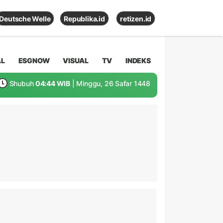
Deutsche Welle
Republika.id
retizen.id
AL
ESGNOW
VISUAL
TV
INDEKS
Shubuh
04:44 WIB
| Minggu, 26 Safar 1448