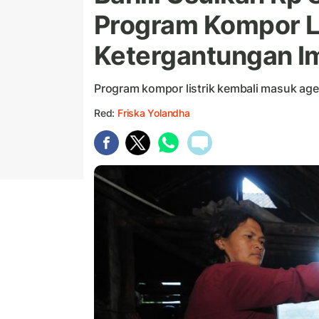
Program Kompor Li
Ketergantungan I
Program kompor listrik kembali masuk ag
Red:
Friska Yolandha