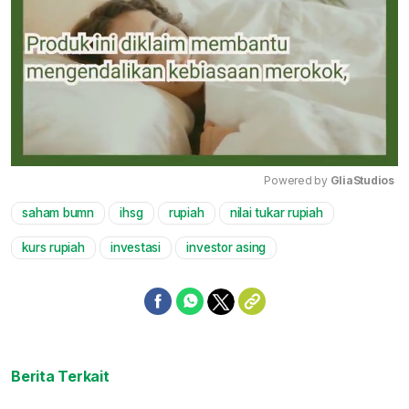
Powered by 
GliaStudios
saham bumn
ihsg
rupiah
nilai tukar rupiah
Mute
kurs rupiah
investasi
investor asing
Berita Terkait