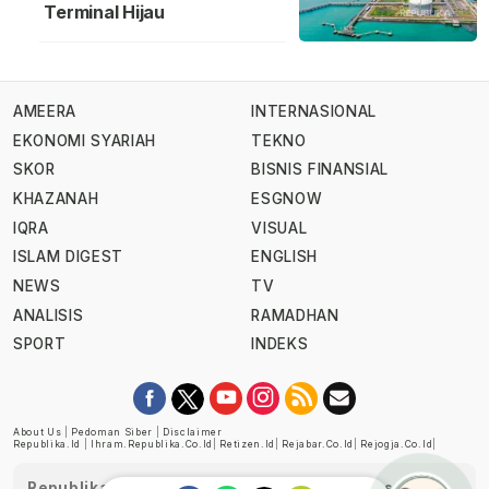
Terminal Hijau
AMEERA
INTERNASIONAL
EKONOMI SYARIAH
TEKNO
SKOR
BISNIS FINANSIAL
KHAZANAH
ESGNOW
IQRA
VISUAL
ISLAM DIGEST
ENGLISH
NEWS
TV
ANALISIS
RAMADHAN
SPORT
INDEKS
About Us
|
Pedoman Siber
|
Disclaimer
Republika.id
|
Ihram.republika.co.id
|
Retizen.id
|
Rejabar.co.id
|
Rejogja.co.id
|
Republika telah diverifikasi oleh Dewan Pers