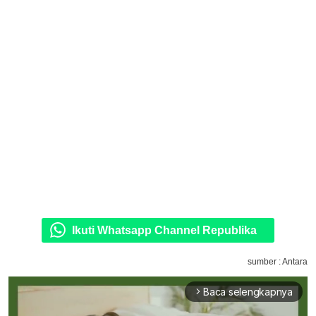
Ikuti Whatsapp Channel Republika
sumber : Antara
Baca selengkapnya
arrow_forward_ios