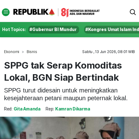
Hot Topics:
#Gubernur BI Mundur
#Kongres Umat Islam In
Ekonomi
Bisnis
Sabtu , 13 Jun 2026, 08:01 WIB
SPPG tak Serap Komoditas
Lokal, BGN Siap Bertindak
SPPG turut didesain untuk meningkatkan
kesejahteraan petani maupun peternak lokal.
Red:
Gita Amanda
Rep:
Kamran Dikarma