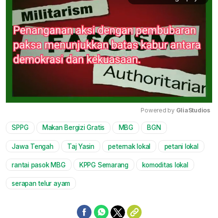
Powered by 
GliaStudios
SPPG
Makan Bergizi Gratis
MBG
BGN
Mute
Jawa Tengah
Taj Yasin
peternak lokal
petani lokal
rantai pasok MBG
KPPG Semarang
komoditas lokal
serapan telur ayam