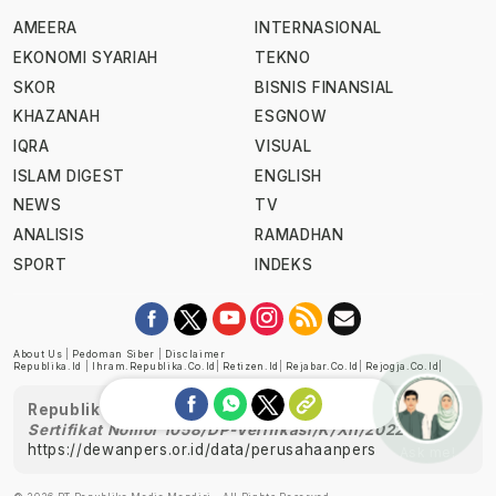
AMEERA
INTERNASIONAL
EKONOMI SYARIAH
TEKNO
SKOR
BISNIS FINANSIAL
KHAZANAH
ESGNOW
IQRA
VISUAL
ISLAM DIGEST
ENGLISH
NEWS
TV
ANALISIS
RAMADHAN
SPORT
INDEKS
About Us
|
Pedoman Siber
|
Disclaimer
Republika.id
|
Ihram.republika.co.id
|
Retizen.id
|
Rejabar.co.id
|
Rejogja.co.id
|
Republika telah diverifikasi oleh Dewan Pers
Sertifikat Nomor 1058/DP-Verifikasi/K/XII/2022
https://dewanpers.or.id/data/perusahaanpers
Ask me!