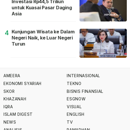
Investasi Rp44,5 Triliun
untuk Kuasai Pasar Daging
Asia
Kunjungan Wisata ke Dalam
4
Negeri Naik, ke Luar Negeri
Turun
AMEERA
INTERNASIONAL
EKONOMI SYARIAH
TEKNO
SKOR
BISNIS FINANSIAL
KHAZANAH
ESGNOW
IQRA
VISUAL
ISLAM DIGEST
ENGLISH
NEWS
TV
ANALISIS
RAMADHAN