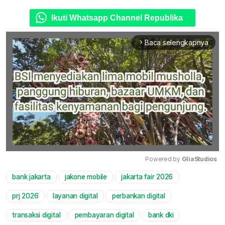
Ikuti Whatsapp Channel Republika
Baca selengkapnya
arrow_forward_ios
Powered by 
GliaStudios
bank jakarta
jakone mobile
jakarta fair 2026
Mute
prj 2026
layanan digital
perbankan digital
transaksi digital
pembayaran digital
bank dki