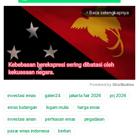
Baca selengkapnya
arrow_forward_ios
Powered by 
GliaStudios
investasi emas
galeri24
jakarta fair 2026
prj 2026
Mute
emas batangan
logam mulia
harga emas
investasi aman
perhiasan emas
pegadaian
pasar emas indonesia
berlian