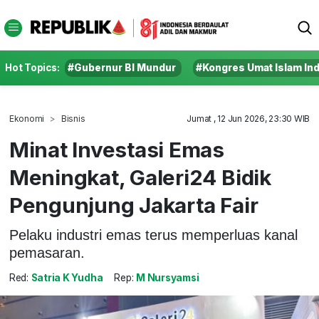
Hot Topics:
#Gubernur BI Mundur
#Kongres Umat Islam In
Ekonomi
Bisnis
Jumat , 12 Jun 2026, 23:30 WIB
Minat Investasi Emas
Meningkat, Galeri24 Bidik
Pengunjung Jakarta Fair
Pelaku industri emas terus memperluas kanal
pemasaran.
Red:
Satria K Yudha
Rep:
M Nursyamsi