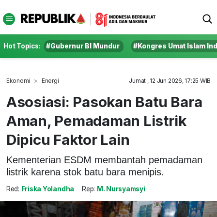
Hot Topics:
#Gubernur BI Mundur
#Kongres Umat Islam In
Ekonomi
Energi
Jumat , 12 Jun 2026, 17:25 WIB
Asosiasi: Pasokan Batu Bara
Aman, Pemadaman Listrik
Dipicu Faktor Lain
Kementerian ESDM membantah pemadaman
listrik karena stok batu bara menipis.
Red:
Friska Yolandha
Rep:
M. Nursyamsyi