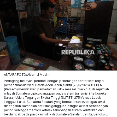
ANTARA FOTO/Akramul Muslim
Pedagang melayani pembeli dengan penerangan senter saat terjadi
pemadaman listrik di Banda Aceh, Aceh, Sabtu (23/5/2026). PT PLN
(Persero) menyatakan pemadaman listrik massal (blackout) di sejumlah
wilayah Sumatera dipicu gangguan pada sistem transmisi interkoneksi
Saluran Udara Tegangan Ekstra Tinggi (SUTET) 275 kV ruas Lubuk
Linggau–Lahat, Sumatera Selatan, yang berdasarkan investigasi awal
dipengaruhi sambaran petir dan gangguan jaringan akibat penebangan
pohon sehingga memicu ketidakseimbangan sistem kelistrikan dan
berdampak pada pasokan listrik di Sumatera Selatan, Jambi, Bengkulu,