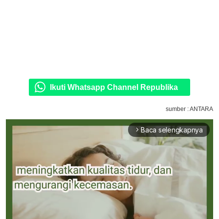
Ikuti Whatsapp Channel Republika
sumber : ANTARA
Baca selengkapnya
arrow_forward_ios