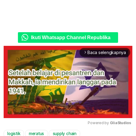
Ikuti Whatsapp Channel Republika
Baca selengkapnya
arrow_forward_ios
Powered by 
GliaStudios
logistik
meratus
supply chain