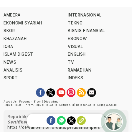
AMEERA
INTERNASIONAL
EKONOMI SYARIAH
TEKNO
SKOR
BISNIS FINANSIAL
KHAZANAH
ESGNOW
IQRA
VISUAL
ISLAM DIGEST
ENGLISH
NEWS
TV
ANALISIS
RAMADHAN
SPORT
INDEKS
About Us
|
Pedoman Siber
|
Disclaimer
Republika.id
|
Ihram.republika.co.id
|
Retizen.id
|
Rejabar.co.id
|
Rejogja.co.id
|
Republika telah diverifikasi oleh Dewan Pers
Sertifikat Nomor 1058/DP-Verifikasi/K/XII/2022
https://dewanpers.or.id/data/perusahaanpers