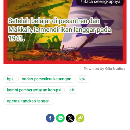
Baca selengkapnya
arrow_forward_ios
Powered by 
GliaStudios
bpk
badan pemeriksa keuangan
kpk
Mute
komisi pemberantasan korupsi
ott
operasi tangkap tangan