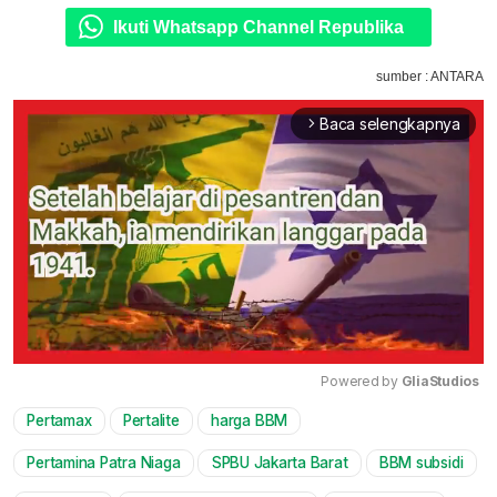
Ikuti Whatsapp Channel Republika
sumber : ANTARA
Baca selengkapnya
arrow_forward_ios
Powered by 
GliaStudios
Pertamax
Pertalite
harga BBM
Mute
Pertamina Patra Niaga
SPBU Jakarta Barat
BBM subsidi