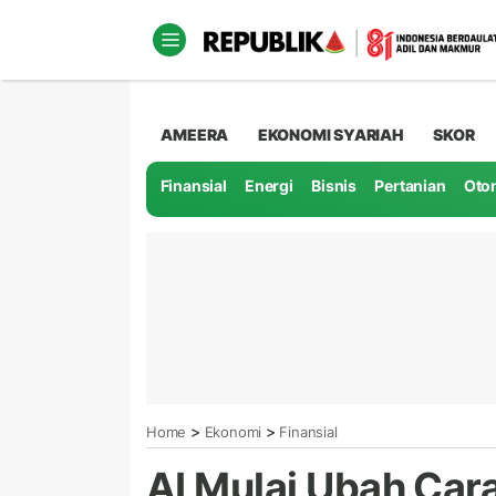
AMEERA
EKONOMI SYARIAH
SKOR
Finansial
Energi
Bisnis
Pertanian
Oto
>
>
Home
Ekonomi
Finansial
AI Mulai Ubah Car