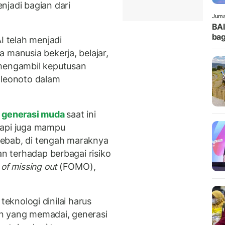
njadi bagian dari
Juma
BA
bag
I telah menjadi
 manusia bekerja, belajar,
 mengambil keputusan
oleonoto dalam
generasi muda
saat ini
tapi juga mampu
ebab, di tengah maraknya
an terhadap berbagai risiko
 of missing out
(FOMO),
i teknologi dinilai harus
n yang memadai, generasi