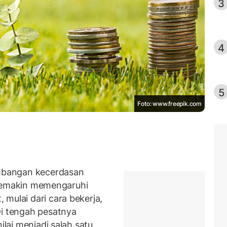
3
4
5
Foto: www.freepik.com
bangan kecerdasan
semakin memengaruhi
mulai dari cara bekerja,
Di tengah pesatnya
nilai menjadi salah satu