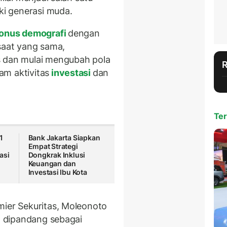
iki generasi muda.
onus demografi
dengan
saat yang sama,
s dan mulai mengubah pola
am aktivitas
investasi
dan
Ter
1
Bank Jakarta Siapkan
Empat Strategi
asi
Dongkrak Inklusi
i
Keuangan dan
Investasi Ibu Kota
mier Sekuritas, Moleonoto
sa dipandang sebagai