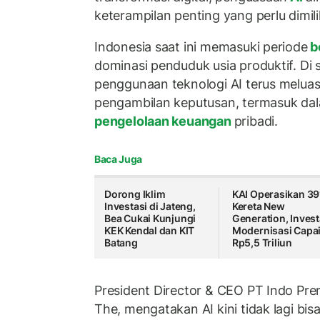
keterampilan penting yang perlu dimil
Indonesia saat ini memasuki periode
b
dominasi penduduk usia produktif. Di 
penggunaan teknologi AI terus melua
pengambilan keputusan, termasuk dal
pengelolaan keuangan
pribadi.
Baca Juga
Dorong Iklim
KAI Operasikan 39
Investasi di Jateng,
Kereta New
Bea Cukai Kunjungi
Generation, Invest
KEK Kendal dan KIT
Modernisasi Capa
Batang
Rp5,5 Triliun
President Director & CEO PT Indo Pre
The, mengatakan AI kini tidak lagi bi