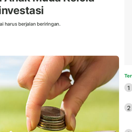
nvestasi
lai harus berjalan beriringan.
Ter
1
2