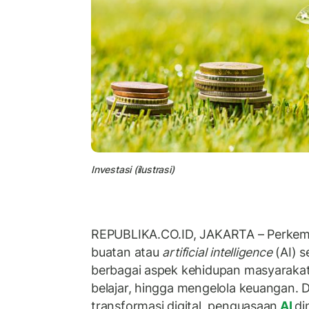
Investasi (ilustrasi)
REPUBLIKA.CO.ID,
JAKARTA
– Perkem
buatan atau
artificial intelligence
(AI) 
berbagai aspek kehidupan masyarakat, 
belajar, hingga mengelola keuangan. 
transformasi digital, penguasaan
AI
di