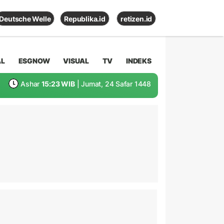
Deutsche Welle
Republika.id
retizen.id
AL
ESGNOW
VISUAL
TV
INDEKS
Ashar
15:23 WIB
| Jumat, 24 Safar 1448