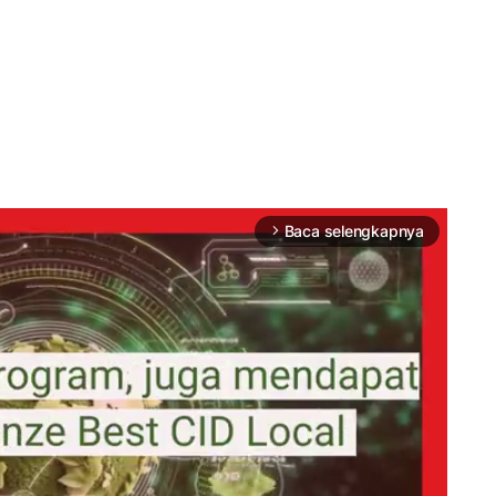
Baca selengkapnya
arrow_forward_ios