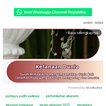
Ikuti Whatsapp Channel Republika
sumber : Antara
Baca selengkapnya
arrow_forward_ios
Powered by 
GliaStudios
purbaya yudhi sadewa
pertumbuhan ekonomi
Mute
ekonomi indonesia
target ekonomi 2027
danantara