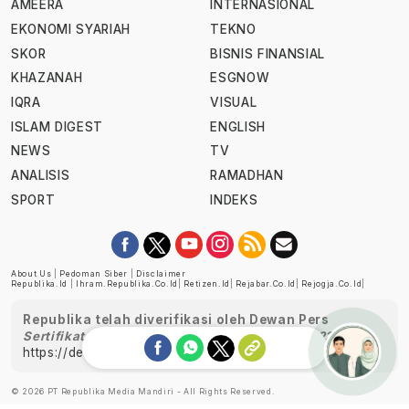
AMEERA
INTERNASIONAL
EKONOMI SYARIAH
TEKNO
SKOR
BISNIS FINANSIAL
KHAZANAH
ESGNOW
IQRA
VISUAL
ISLAM DIGEST
ENGLISH
NEWS
TV
ANALISIS
RAMADHAN
SPORT
INDEKS
About Us
|
Pedoman Siber
|
Disclaimer
Republika.id
|
Ihram.republika.co.id
|
Retizen.id
|
Rejabar.co.id
|
Rejogja.co.id
|
Republika telah diverifikasi oleh Dewan Pers
Sertifikat Nomor 1058/DP-Verifikasi/K/XII/2022
https://dewanpers.or.id/data/perusahaanpers
Ask me!
© 2026 PT Republika Media Mandiri - All Rights Reserved.