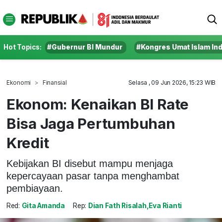
Hot Topics:
#Gubernur BI Mundur
#Kongres Umat Islam In
Ekonomi
Finansial
Selasa , 09 Jun 2026, 15:23 WIB
Ekonom: Kenaikan BI Rate
Bisa Jaga Pertumbuhan
Kredit
Kebijakan BI disebut mampu menjaga
kepercayaan pasar tanpa menghambat
pembiayaan.
Red:
Gita Amanda
Rep:
Dian Fath Risalah,Eva Rianti