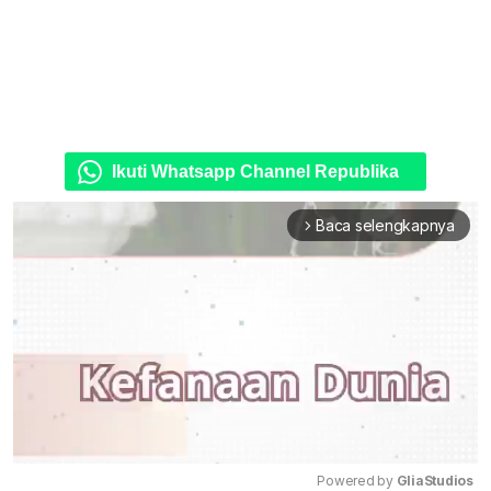
Ikuti Whatsapp Channel Republika
Baca selengkapnya
arrow_forward_ios
Powered by 
GliaStudios