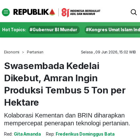
Hot Topics:
#Gubernur BI Mundur
#Kongres Umat Islam In
Ekonomi
Pertanian
Selasa , 09 Jun 2026, 15:02 WIB
Swasembada Kedelai
Dikebut, Amran Ingin
Produksi Tembus 5 Ton per
Hektare
Kolaborasi Kementan dan BRIN diharapkan
mempercepat penerapan teknologi pertanian.
Red:
Gita Amanda
Rep:
Frederikus Dominggus Bata