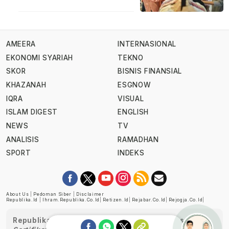
AMEERA
INTERNASIONAL
EKONOMI SYARIAH
TEKNO
SKOR
BISNIS FINANSIAL
KHAZANAH
ESGNOW
IQRA
VISUAL
ISLAM DIGEST
ENGLISH
NEWS
TV
ANALISIS
RAMADHAN
SPORT
INDEKS
About Us
|
Pedoman Siber
|
Disclaimer
Republika.id
|
Ihram.republika.co.id
|
Retizen.id
|
Rejabar.co.id
|
Rejogja.co.id
|
Republika telah diverifikasi oleh Dewan Pers