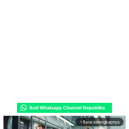
Ikuti Whatsapp Channel Republika
Baca selengkapnya
arrow_forward_ios