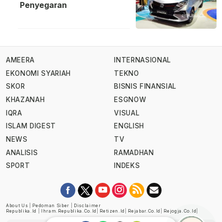
Penyegaran
AMEERA
INTERNASIONAL
EKONOMI SYARIAH
TEKNO
SKOR
BISNIS FINANSIAL
KHAZANAH
ESGNOW
IQRA
VISUAL
ISLAM DIGEST
ENGLISH
NEWS
TV
ANALISIS
RAMADHAN
SPORT
INDEKS
About Us
|
Pedoman Siber
|
Disclaimer
Republika.id
|
Ihram.republika.co.id
|
Retizen.id
|
Rejabar.co.id
|
Rejogja.co.id
|