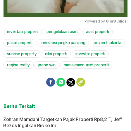
Powered by 
GliaStudios
investasi properti
pengelolaan aset
aset properti
Mute
pasar properti
investasi jangka panjang
properti jakarta
sunrise property
nilai properti
investor properti
regina realty
joane win
manajemen aset properti
Berita Terkait
Zohran Mamdani Targetkan Pajak Properti Rp8,2 T, Jeff
Bezos Ingatkan Risiko Ini