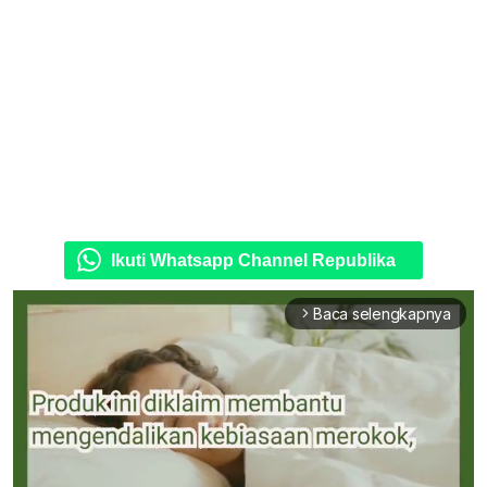
Ikuti Whatsapp Channel Republika
Baca selengkapnya
arrow_forward_ios