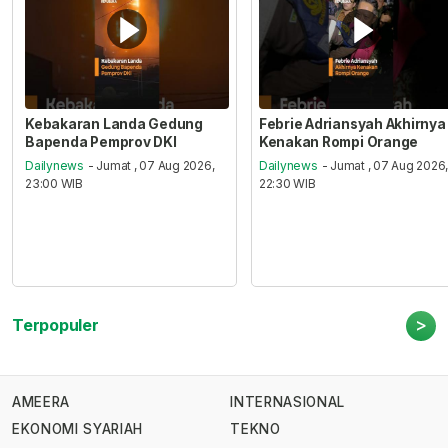
Kebakaran Landa Gedung
Febrie Adriansyah Akhirnya
Bapenda Pemprov DKI
Kenakan Rompi Orange
Dailynews
- Jumat , 07 Aug 2026,
Dailynews
- Jumat , 07 Aug 2026
23:00 WIB
22:30 WIB
>
Terpopuler
AMEERA
INTERNASIONAL
EKONOMI SYARIAH
TEKNO