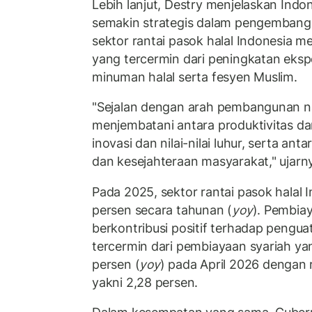
Lebih lanjut, Destry menjelaskan Indon
semakin strategis dalam pengembang
sektor rantai pasok halal Indonesia me
yang tercermin dari peningkatan eks
minuman halal serta fesyen Muslim.
"Sejalan dengan arah pembangunan na
menjembatani antara produktivitas dan
inovasi dan nilai-nilai luhur, serta a
dan kesejahteraan masyarakat," ujarn
Pada 2025, sektor rantai pasok halal 
persen secara tahunan (
yoy
). Pembiay
berkontribusi positif terhadap penguat
tercermin dari pembiayaan syariah y
persen (
yoy
) pada April 2026 dengan r
yakni 2,28 persen.