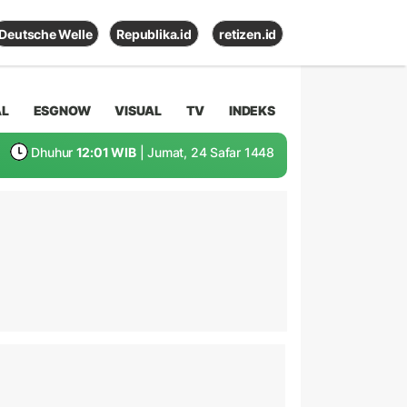
Deutsche Welle
Republika.id
retizen.id
AL
ESGNOW
VISUAL
TV
INDEKS
Dhuhur
12:01 WIB
| Jumat, 24 Safar 1448