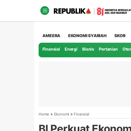
AMEERA
EKONOMI SYARIAH
SKOR
Finansial
Energi
Bisnis
Pertanian
Oto
>
>
Home
Ekonomi
Finansial
BI Perkuat Ekonom