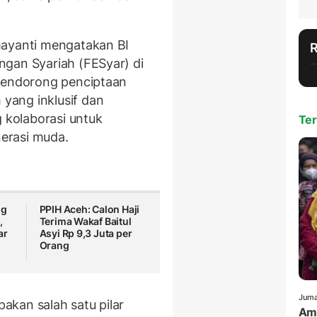
mayanti mengatakan BI
ngan Syariah (FESyar) di
 mendorong penciptaan
yang inklusif dan
g kolaborasi untuk
Ter
erasi muda.
ng
PPIH Aceh: Calon Haji
,
Terima Wakaf Baitul
ar
Asyi Rp 9,3 Juta per
Orang
Juma
kan salah satu pilar
Amr