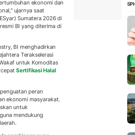
pertumbuhan ekonomi dan
SPH
al," ujarnya saat
ESyar) Sumatera 2026 di
esmi BI yang diterima di
stry, BI menghadirkan
ejahtera Terakselerasi
 Wakaf untuk Komoditas
rcepat
Sertifikasi Halal
 penguatan peran
an ekonomi masyarakat.
uskan untuk
 guna mendukung
aerah.