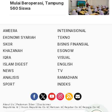
Mulai Beroperasi, Tampung
560 Siswa
AMEERA
INTERNASIONAL
EKONOMI SYARIAH
TEKNO
SKOR
BISNIS FINANSIAL
KHAZANAH
ESGNOW
IQRA
VISUAL
ISLAM DIGEST
ENGLISH
NEWS
TV
ANALISIS
RAMADHAN
SPORT
INDEKS
About Us
|
Pedoman Siber
|
Disclaimer
Republika.id
|
Ihram.republika.co.id
|
Retizen.id
|
Rejabar.co.id
|
Rejogja.co.id
|