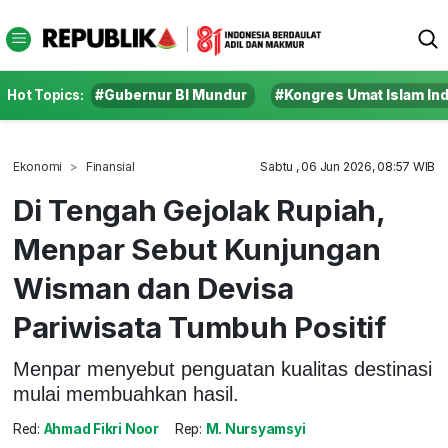
Hot Topics:
#Gubernur BI Mundur
#Kongres Umat Islam In
Ekonomi
Finansial
Sabtu , 06 Jun 2026, 08:57 WIB
Di Tengah Gejolak Rupiah,
Menpar Sebut Kunjungan
Wisman dan Devisa
Pariwisata Tumbuh Positif
Menpar menyebut penguatan kualitas destinasi
mulai membuahkan hasil.
Red:
Ahmad Fikri Noor
Rep:
M. Nursyamsyi