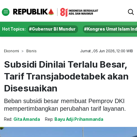
Hot Topics:
#Gubernur BI Mundur
#Kongres Umat Islam In
Ekonomi
Bisnis
Jumat , 05 Jun 2026, 12:00 WIB
Subsidi Dinilai Terlalu Besar,
Tarif Transjabodetabek akan
Disesuaikan
Beban subsidi besar membuat Pemprov DKI
mempertimbangkan perubahan tarif layanan.
Red:
Gita Amanda
Rep:
Bayu Adji Prihammanda