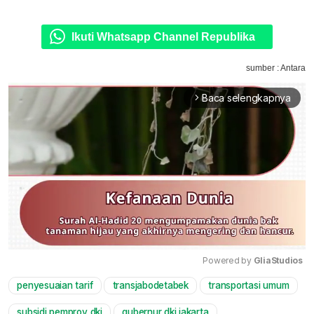
Ikuti Whatsapp Channel Republika
sumber : Antara
Baca selengkapnya
arrow_forward_ios
Powered by 
GliaStudios
penyesuaian tarif
transjabodetabek
transportasi umum
Mute
subsidi pemprov dki
gubernur dki jakarta