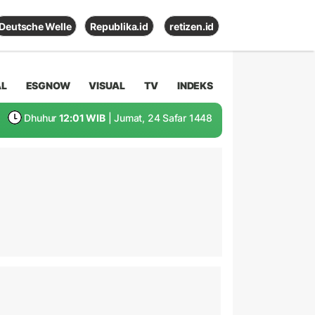
Deutsche Welle
Republika.id
retizen.id
AL
ESGNOW
VISUAL
TV
INDEKS
Dhuhur
12:01 WIB
| Jumat, 24 Safar 1448