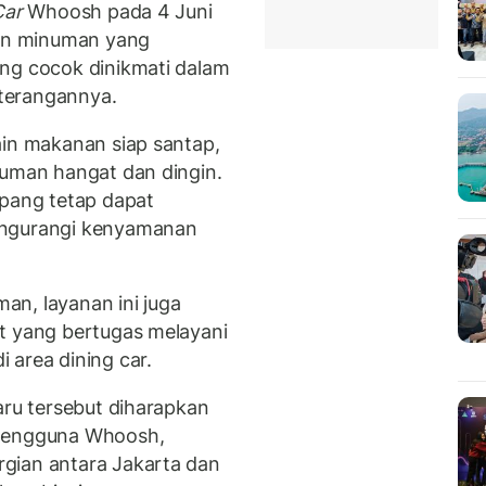
Car
Whoosh pada 4 Juni
an minuman yang
ang cocok dinikmati dalam
eterangannya.
ain makanan siap santap,
numan hangat dan dingin.
mpang tetap dapat
engurangi kenyamanan
n, layanan ini juga
t yang bertugas melayani
 area dining car.
aru tersebut diharapkan
 pengguna Whoosh,
gian antara Jakarta dan