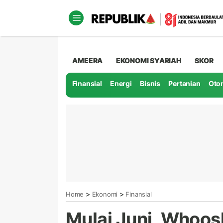
AMEERA
EKONOMI SYARIAH
SKOR
Finansial
Energi
Bisnis
Pertanian
Oto
>
>
Home
Ekonomi
Finansial
Mulai Juni, Whoos