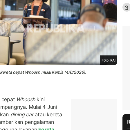
3
Foto: KAI
i kereta cepat Whoosh mulai Kamis (4/6/2026).
a cepat
Whoosh
kini
mpangnya. Mulai 4 Juni
ikan
dining car
atau kereta
emberikan pengalaman
engguna layanan
kereta