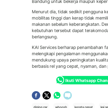
Bandung untuk bekerja maupun keperl
Menurut dia, tidak sedikit pengguna k
mobilitas tinggi dan kerap tidak memi
makanan sebelum keberangkatan. Den
kebutuhan tersebut dapat terakomoda
berlangsung.
KAI Services berharap penambahan fasi
melengkapi pengalaman menggunakan
mendukung upaya peningkatan kualita
berbasis rel yang cepat, nyaman, dan 
Ikuti Whatsapp Chan
dining car
whoosh
kereta cepat
kai s