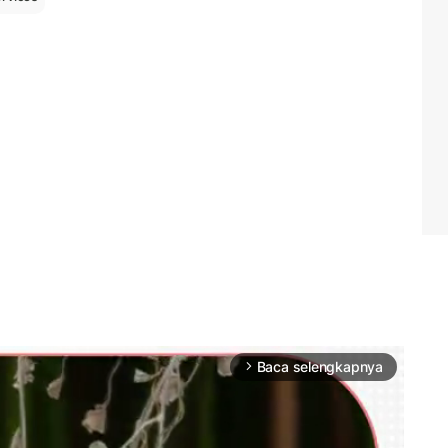
Baca selengkapnya
arrow_forward_ios