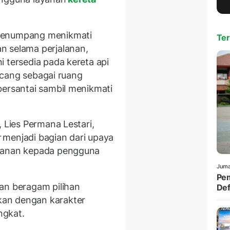
enumpang menikmati
Ter
n selama perjalanan,
 tersedia pada kereta api
ancang sebagai ruang
bersantai sambil menikmati
, Lies Permana Lestari,
r
menjadi bagian dari upaya
ayanan kepada pengguna
Juma
Pem
an beragam pilihan
Def
an dengan karakter
ngkat.