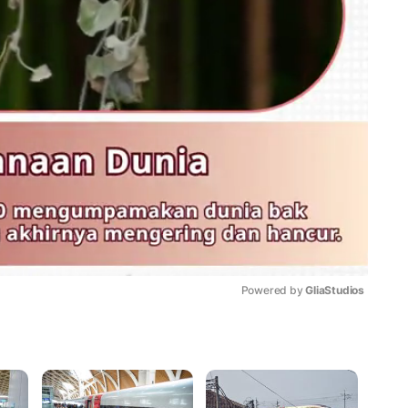
Powered by 
GliaStudios
Mute