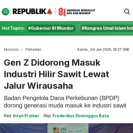
Hot Topics:
#Gubernur BI Mundur
#Kongres Umat Islam In
Ekonomi
Pertanian
Kamis , 04 Jun 2026, 18:27 WIB
Gen Z Didorong Masuk
Industri Hilir Sawit Lewat
Jalur Wirausaha
Badan Pengelola Dana Perkebunan (BPDP)
dorong generasi muda masuk ke industri sawit
Red:
Intan Pratiwi
Rep:
Frederikus Dominggus Bata