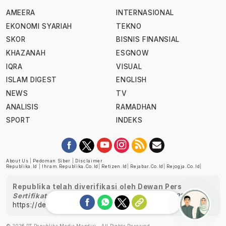
AMEERA
INTERNASIONAL
EKONOMI SYARIAH
TEKNO
SKOR
BISNIS FINANSIAL
KHAZANAH
ESGNOW
IQRA
VISUAL
ISLAM DIGEST
ENGLISH
NEWS
TV
ANALISIS
RAMADHAN
SPORT
INDEKS
About Us
|
Pedoman Siber
|
Disclaimer
Republika.id
|
Ihram.republika.co.id
|
Retizen.id
|
Rejabar.co.id
|
Rejogja.co.id
|
Republika telah diverifikasi oleh Dewan Pers
Sertifikat Nomor 1058/DP-Verifikasi/K/XII/2022
https://dewanpers.or.id/data/perusahaanpers
Ask me!