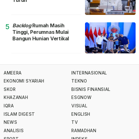
Backlog
Rumah Masih
5
Tinggi, Perumnas Mulai
Bangun Hunian Vertikal
AMEERA
INTERNASIONAL
EKONOMI SYARIAH
TEKNO
SKOR
BISNIS FINANSIAL
KHAZANAH
ESGNOW
IQRA
VISUAL
ISLAM DIGEST
ENGLISH
NEWS
TV
ANALISIS
RAMADHAN
SPORT
INDEKS