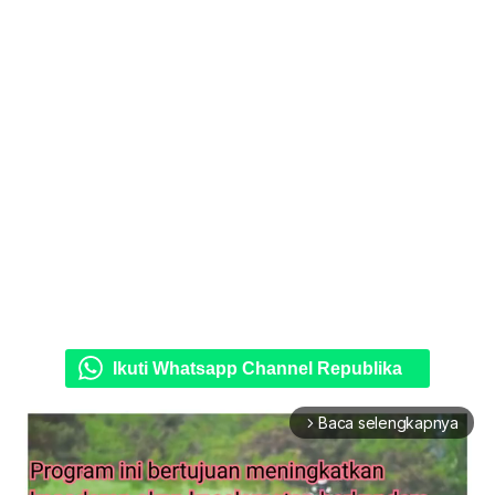
Ikuti Whatsapp Channel Republika
Baca selengkapnya
arrow_forward_ios