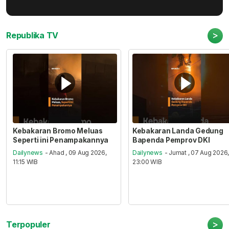
>
Republika TV
Kebakaran Bromo Meluas
Kebakaran Landa Gedung
Seperti ini Penampakannya
Bapenda Pemprov DKI
Dailynews
- Ahad , 09 Aug 2026,
Dailynews
- Jumat , 07 Aug 2026
11:15 WIB
23:00 WIB
>
Terpopuler