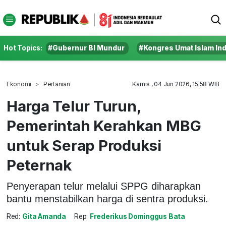
Hot Topics:
#Gubernur BI Mundur
#Kongres Umat Islam In
Ekonomi
Pertanian
Kamis , 04 Jun 2026, 15:58 WIB
Harga Telur Turun,
Pemerintah Kerahkan MBG
untuk Serap Produksi
Peternak
Penyerapan telur melalui SPPG diharapkan
bantu menstabilkan harga di sentra produksi.
Red:
Gita Amanda
Rep:
Frederikus Dominggus Bata