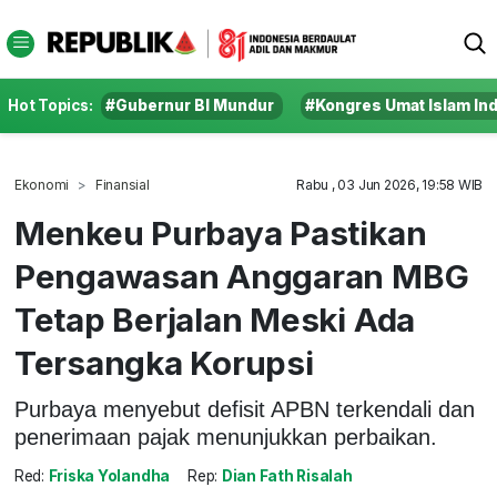
Hot Topics:
#Gubernur BI Mundur
#Kongres Umat Islam In
Ekonomi
Finansial
Rabu , 03 Jun 2026, 19:58 WIB
Menkeu Purbaya Pastikan
Pengawasan Anggaran MBG
Tetap Berjalan Meski Ada
Tersangka Korupsi
Purbaya menyebut defisit APBN terkendali dan
penerimaan pajak menunjukkan perbaikan.
Red:
Friska Yolandha
Rep:
Dian Fath Risalah