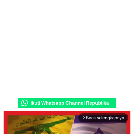
Ikuti Whatsapp Channel Republika
Baca selengkapnya
arrow_forward_ios