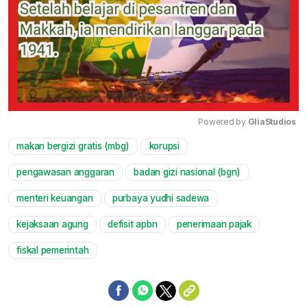
Powered by 
GliaStudios
makan bergizi gratis (mbg)
korupsi
Mute
pengawasan anggaran
badan gizi nasional (bgn)
menteri keuangan
purbaya yudhi sadewa
kejaksaan agung
defisit apbn
penerimaan pajak
fiskal pemerintah