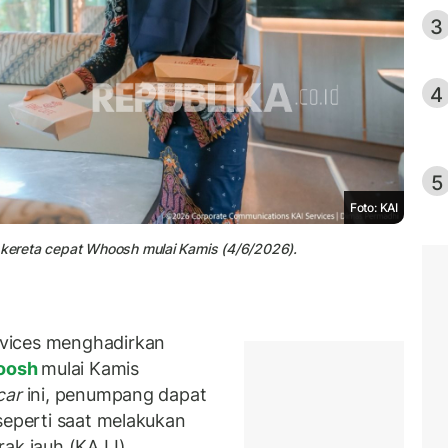
3
4
5
Foto: KAI
i kereta cepat Whoosh mulai Kamis (4/6/2026).
vices menghadirkan
oosh
mulai Kamis
car
ini, penumpang dapat
seperti saat melakukan
rak jauh (KAJJ).