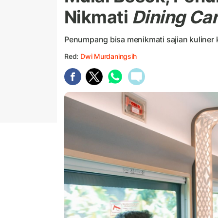
Nikmati
Dining Ca
Penumpang bisa menikmati sajian kuliner ke
Red:
Dwi Murdaningsih