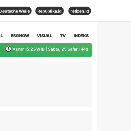
Deutsche Welle
Republika.id
retizen.id
AL
ESGNOW
VISUAL
TV
INDEKS
Ashar
15:23 WIB
| Sabtu, 25 Safar 1448