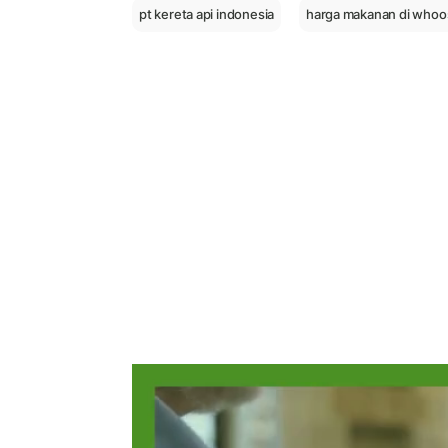
pt kereta api indonesia
harga makanan di whoo