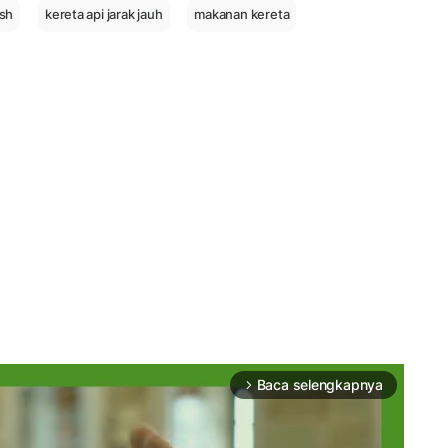
sh
kereta api jarak jauh
makanan kereta
Baca selengkapnya
arrow_forward_ios