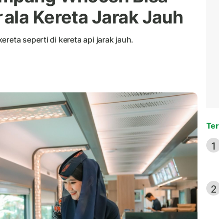
r
ala Kereta Jarak Jauh
reta seperti di kereta api jarak jauh.
Ter
1
2