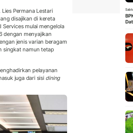
Sabt
, Lies Permana Lestari
BPK
g disajikan di kereta
Dat
I Services mulai mengelola
26 dengan menyajikan
ngan jenis varian beragam
n singkat namun tetap
menghadirkan pelayanan
suk juga dari sisi
dining