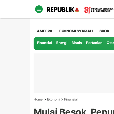
AMEERA
EKONOMI SYARIAH
SKOR
Finansial
Energi
Bisnis
Pertanian
Oto
>
>
Home
Ekonomi
Finansial
Mulai Besok, Pen