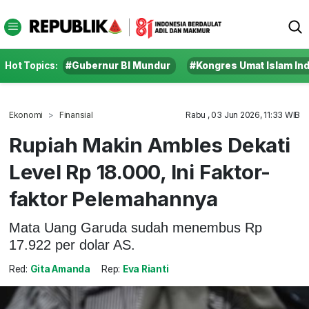
Hot Topics:
#Gubernur BI Mundur
#Kongres Umat Islam In
Ekonomi
Finansial
Rabu , 03 Jun 2026, 11:33 WIB
Rupiah Makin Ambles Dekati
Level Rp 18.000, Ini Faktor-
faktor Pelemahannya
Mata Uang Garuda sudah menembus Rp
17.922 per dolar AS.
Red:
Gita Amanda
Rep:
Eva Rianti