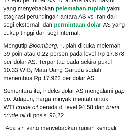
17.900 per dolar AS. Di antara faktor-faktor
yang menyebabkan
pelemahan rupiah
yakni
stagnasi perundingan antara AS vs Iran dari
segi eksternal, dan
permintaan dolar
AS yang
cukup tinggi dari segi internal.
Mengutip
Bloomberg
, rupiah dibuka melemah
39 poin atau 0,22 persen pada level Rp 17.878
per dolar AS. Terpantau pada sekira pukul
10.33 WIB, Mata Uang Garuda sudah
menembus Rp 17.922 per dolar AS.
Sementara itu, indeks dolar AS mengalami
gap
up
. Adapun, harga minyak mentah untuk
WTI
crude oil
berada
di level 94,58 dan
brent
crude oil
di posisi 96,72.
“Apa sih yang menyebabkan rupiah kembali