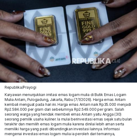
Republika/Prayogi
Karyawan menunjukkan imitasi emas logam mulia di Butik Emas Logam
Mulia Antam, Pulogadung, Jakarta, Rabu (7/1/2026). Harga emas Antam
kembali menguat pada hari ini. Harga emas Antam naik Rp35.000 menjadi
Rp2.584.000 per gram dari sebelumnya Rp2.549.000 per gram. Salah
seorang warga yang hendak membeli emas Antam yaitu Angga (30)
seorang pemilik usaha kuliner. Ia mulai berinvestasi emas sejak satu bulan
terakhir dan memilih emas logam mulia karena dinilai lebih aman serta
memiliki harga yang pasti dibandingkan investasi lainnya. Informasi
mengenai investasi emas logam mulia ia peroleh dari temannya,