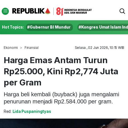
Hot Topics:
#Gubernur BI Mundur
#Kongres Umat Islam In
Ekonomi
Finansial
Selasa , 02 Jun 2026, 10:15 WIB
Harga Emas Antam Turun
Rp25.000, Kini Rp2,774 Juta
per Gram
Harga beli kembali (buyback) juga mengalami
penurunan menjadi Rp2.584.000 per gram.
Red:
Lida Puspaningtyas