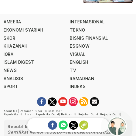
AMEERA
INTERNASIONAL
EKONOMI SYARIAH
TEKNO
SKOR
BISNIS FINANSIAL
KHAZANAH
ESGNOW
IQRA
VISUAL
ISLAM DIGEST
ENGLISH
NEWS
TV
ANALISIS
RAMADHAN
SPORT
INDEKS
About Us
|
Pedoman Siber
|
Disclaimer
Republika.id
|
Ihram.republika.co.id
|
Retizen.id
|
Rejabar.co.id
|
Rejogja.co.id
|
Republika telah diverifikasi oleh Dewan Pers
Sertifikat Nomor 1058/DP-Verifikasi/K/XII/2022