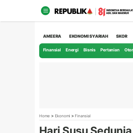
AMEERA
EKONOMI SYARIAH
SKOR
Finansial
Energi
Bisnis
Pertanian
Oto
>
>
Home
Ekonomi
Finansial
Hari Susu Sedunia,