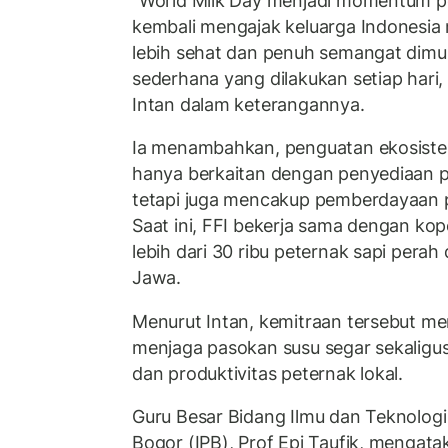
"World Milk Day menjadi momentum pe
kembali mengajak keluarga Indonesi
lebih sehat dan penuh semangat dimul
sederhana yang dilakukan setiap hari,
Intan dalam keterangannya.
Ia menambahkan, penguatan ekosistem
hanya berkaitan dengan penyediaan 
tetapi juga mencakup pemberdayaan pe
Saat ini, FFI bekerja sama dengan ko
lebih dari 30 ribu peternak sapi perah
Jawa.
Menurut Intan, kemitraan tersebut me
menjaga pasokan susu segar sekaligu
dan produktivitas peternak lokal.
Guru Besar Bidang Ilmu dan Teknologi 
Bogor (IPB), Prof Epi Taufik, mengata