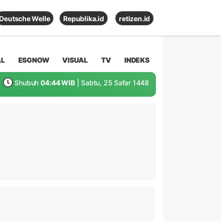
Deutsche Welle
Republika.id
retizen.id
AL
ESGNOW
VISUAL
TV
INDEKS
Shubuh
04:44 WIB
| Sabtu, 25 Safar 1448