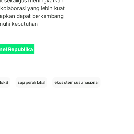
t sekaligus meningkatkan
kolaborasi yang lebih kuat
iharapkan dapat berkembang
nuhi kebutuhan
nel Republika
lokal
sapi perah lokal
ekosistem susu nasional