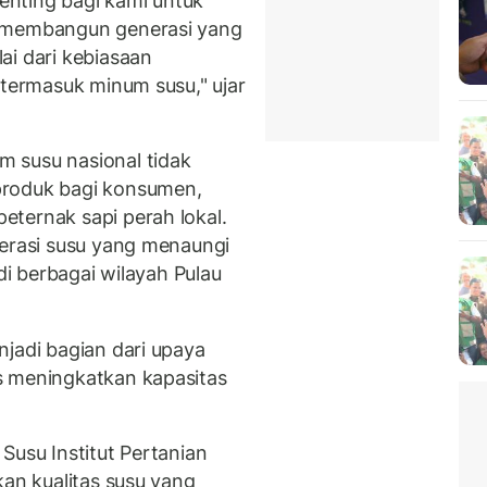
nting bagi kami untuk
a membangun generasi yang
ai dari kebiasaan
 termasuk minum susu," ujar
 susu nasional tidak
produk bagi konsumen,
ternak sapi perah lokal.
perasi susu yang menaungi
 di berbagai wilayah Pulau
njadi bagian dari upaya
s meningkatkan kapasitas
Susu Institut Pertanian
kan kualitas susu yang