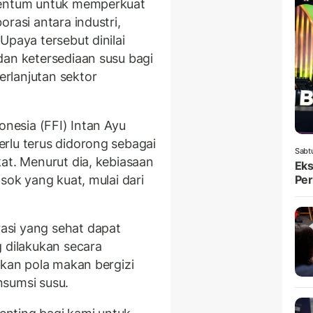
omentum untuk memperkuat
orasi antara industri,
Upaya tersebut dinilai
dan ketersediaan susu bagi
rlanjutan sektor
onesia (FFI) Intan Ayu
rlu terus didorong sebagai
Sabt
at. Menurut dia, kebiasaan
Eks
sok yang kuat, mulai dari
Per
asi yang sehat dapat
g dilakukan secara
pkan pola makan bergizi
nsumsi susu.