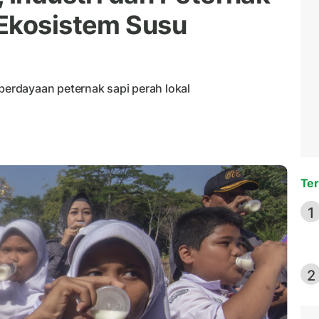
 Ekosistem Susu
rdayaan peternak sapi perah lokal
Ter
1
2