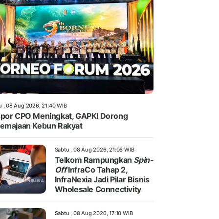
u , 08 Aug 2026, 21:40 WIB
por CPO Meningkat, GAPKI Dorong
emajaan Kebun Rakyat
Sabtu , 08 Aug 2026, 21:06 WIB
Telkom Rampungkan
Spin-
Off
InfraCo Tahap 2,
InfraNexia Jadi Pilar Bisnis
Wholesale Connectivity
Sabtu , 08 Aug 2026, 17:10 WIB