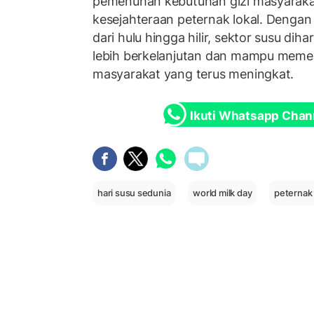
pemenuhan kebutuhan gizi masyaraka
kesejahteraan peternak lokal. Dengan 
dari hulu hingga hilir, sektor susu d
lebih berkelanjutan dan mampu meme
masyarakat yang terus meningkat.
Ikuti Whatsapp Chan
hari susu sedunia
world milk day
peternak 