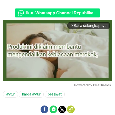
Ikuti Whatsapp Channel Republika
Baca selengkapnya
arrow_forward_ios
Powered by 
GliaStudios
avtur
harga avtur
pesawat
Mute