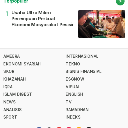
>
Terpopuler
Usaha Ultra Mikro
1
Perempuan Perkuat
Ekonomi Masyarakat Pesisir
AMEERA
INTERNASIONAL
EKONOMI SYARIAH
TEKNO
SKOR
BISNIS FINANSIAL
KHAZANAH
ESGNOW
IQRA
VISUAL
ISLAM DIGEST
ENGLISH
NEWS
TV
ANALISIS
RAMADHAN
SPORT
INDEKS