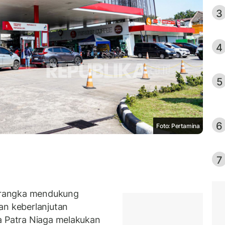
3
4
5
6
Foto: Pertamina
7
 rangka mendukung
an keberlanjutan
a Patra Niaga melakukan