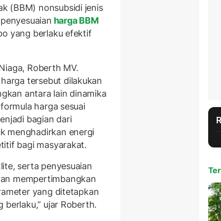
k (BBM) nonsubsidi jenis
n penyesuaian
harga BBM
o yang berlaku efektif
 Niaga, Roberth MV.
arga tersebut dilakukan
kan antara lain dinamika
 formula harga sesuai
enjadi bagian dari
uk menghadirkan energi
itif bagi masyarakat.
ite, serta penyesuaian
Ter
ngan mempertimbangkan
arameter yang ditetapkan
 berlaku,” ujar Roberth.