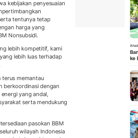
hwa kebijakan penyesuaian
empertimbangkan
erta tentunya tetap
engan harga yang
BM Nonsubsidi.
Ahad
ng lebih kompetitif, kami
Ban
ang lebih luas terhadap
ke 
.
n terus memantau
n berkoordinasi dengan
energi yang andal,
asyarakat serta mendukung
etersediaan pasokan BBM
 seluruh wilayah Indonesia