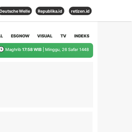
Deutsche Welle
Republika.id
retizen.id
AL
ESGNOW
VISUAL
TV
INDEKS
Maghrib
17:58 WIB
| Minggu, 26 Safar 1448