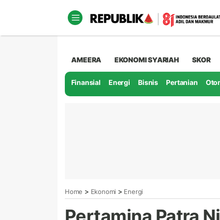
AMEERA
EKONOMI SYARIAH
SKOR
Finansial
Energi
Bisnis
Pertanian
Oto
>
>
Home
Ekonomi
Energi
Pertamina Patra N