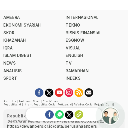
AMEERA
INTERNASIONAL
EKONOMI SYARIAH
TEKNO
SKOR
BISNIS FINANSIAL
KHAZANAH
ESGNOW
IQRA
VISUAL
ISLAM DIGEST
ENGLISH
NEWS
TV
ANALISIS
RAMADHAN
SPORT
INDEKS
About Us
|
Pedoman Siber
|
Disclaimer
Republika.id
|
Ihram.republika.co.id
|
Retizen.id
|
Rejabar.co.id
|
Rejogja.co.id
|
Republika telah diverifikasi oleh Dewan Pers
Sertifikat Nomor 1058/DP-Verifikasi/K/XII/2022
https://dewanpers.or.id/data/perusahaanpers
Ask me!