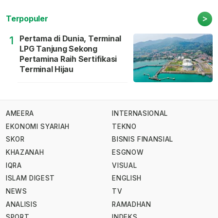
>
Terpopuler
Pertama di Dunia, Terminal
1
LPG Tanjung Sekong
Pertamina Raih Sertifikasi
Terminal Hijau
AMEERA
INTERNASIONAL
EKONOMI SYARIAH
TEKNO
SKOR
BISNIS FINANSIAL
KHAZANAH
ESGNOW
IQRA
VISUAL
ISLAM DIGEST
ENGLISH
NEWS
TV
ANALISIS
RAMADHAN
SPORT
INDEKS