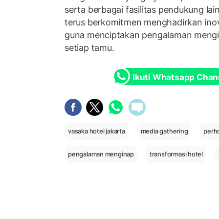
serta berbagai fasilitas pendukung la
terus berkomitmen menghadirkan inov
guna menciptakan pengalaman mengi
setiap tamu.
Ikuti Whatsapp Chan
vasaka hotel jakarta
media gathering
perh
pengalaman menginap
transformasi hotel