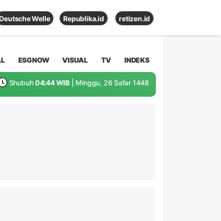
Deutsche Welle
Republika.id
retizen.id
AL
ESGNOW
VISUAL
TV
INDEKS
Shubuh
04:44 WIB
| Minggu, 26 Safar 1448