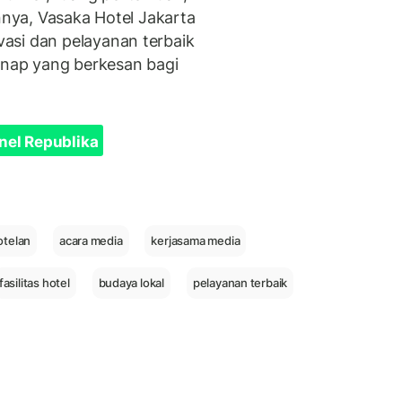
innya, Vasaka Hotel Jakarta
asi dan pelayanan terbaik
nap yang berkesan bagi
nel Republika
otelan
acara media
kerjasama media
fasilitas hotel
budaya lokal
pelayanan terbaik