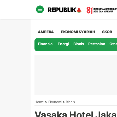
AMEERA
EKONOMI SYARIAH
SKOR
Finansial
Energi
Bisnis
Pertanian
Oto
>
>
Home
Ekonomi
Bisnis
Vasaka Hotel Jaka