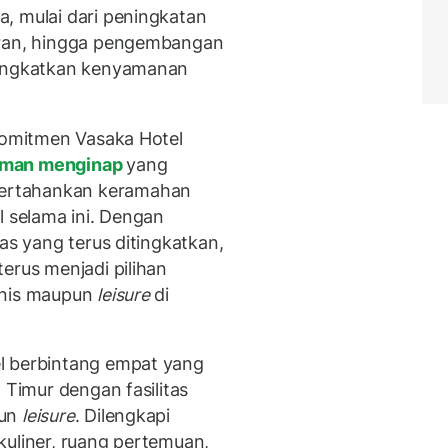
, mulai dari peningkatan
oran, hingga pengembangan
ningkatkan kenyamanan
 komitmen Vasaka Hotel
aman menginap
yang
ertahankan keramahan
l selama ini. Dengan
as yang terus ditingkatkan,
erus menjadi pilihan
snis maupun
leisure
di
l berbintang empat yang
 Timur dengan fasilitas
pun
leisure
. Dilengkapi
kuliner, ruang pertemuan,