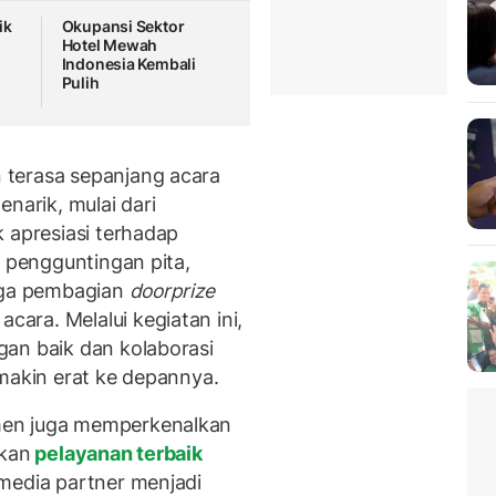
ik
Okupansi Sektor
Hotel Mewah
Indonesia Kembali
Pulih
 terasa sepanjang acara
narik, mulai dari
 apresiasi terhadap
n pengguntingan pita,
ngga pembagian
doorprize
ra. Melalui kegiatan ini,
an baik dan kolaborasi
emakin erat ke depannya.
men juga memperkenalkan
ikan
pelayanan terbaik
media partner menjadi