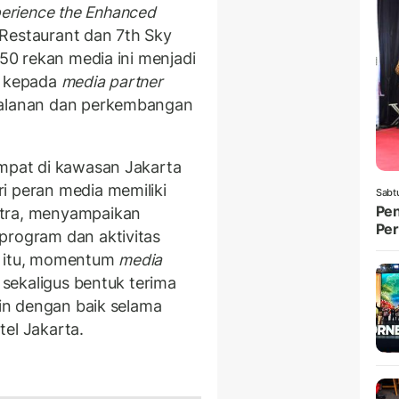
erience the Enhanced
Restaurant dan 7th Sky
 50 rekan media ini menjadi
a
kepada
media partner
jalanan dan perkembangan
empat di kawasan Jakarta
i peran media memiliki
Sabt
Pen
itra, menyampaikan
Per
program dan aktivitas
a itu, momentum
media
i sekaligus bentuk terima
lin dengan baik selama
el Jakarta.