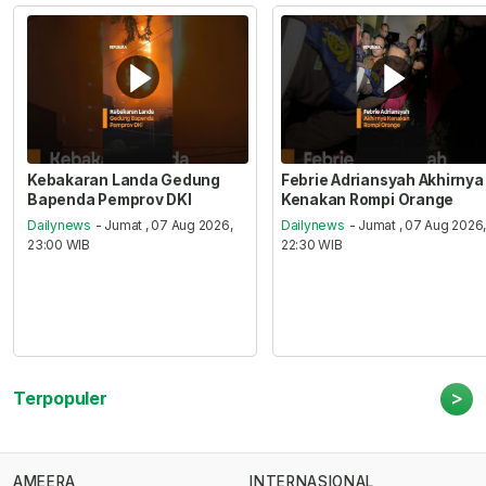
Kebakaran Landa Gedung
Febrie Adriansyah Akhirnya
Bapenda Pemprov DKI
Kenakan Rompi Orange
Dailynews
- Jumat , 07 Aug 2026,
Dailynews
- Jumat , 07 Aug 2026
23:00 WIB
22:30 WIB
>
Terpopuler
AMEERA
INTERNASIONAL