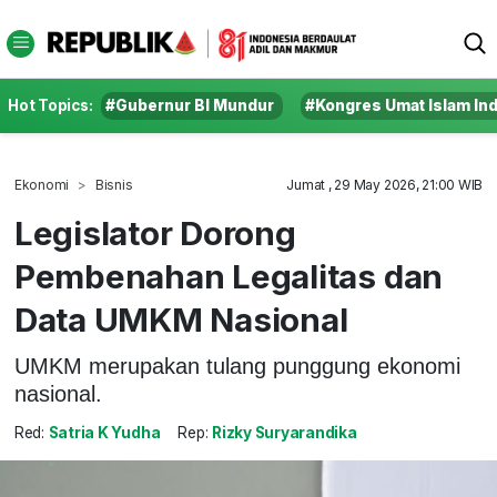
Hot Topics:
#Gubernur BI Mundur
#Kongres Umat Islam In
Ekonomi
Bisnis
Jumat , 29 May 2026, 21:00 WIB
Legislator Dorong
Pembenahan Legalitas dan
Data UMKM Nasional
UMKM merupakan tulang punggung ekonomi
nasional.
Red:
Satria K Yudha
Rep:
Rizky Suryarandika