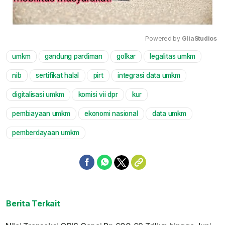
Powered by 
GliaStudios
umkm
gandung pardiman
golkar
legalitas umkm
Mute
nib
sertifikat halal
pirt
integrasi data umkm
digitalisasi umkm
komisi vii dpr
kur
pembiayaan umkm
ekonomi nasional
data umkm
pemberdayaan umkm
Berita Terkait