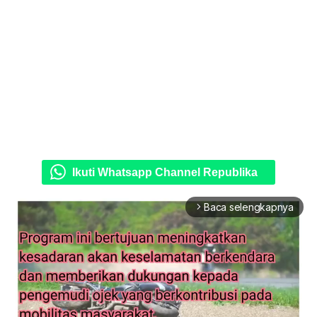
Ikuti Whatsapp Channel Republika
Baca selengkapnya
arrow_forward_ios