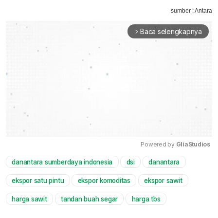
sumber : Antara
Baca selengkapnya
arrow_forward_ios
Powered by 
GliaStudios
danantara sumberdaya indonesia
dsi
danantara
Mute
ekspor satu pintu
ekspor komoditas
ekspor sawit
harga sawit
tandan buah segar
harga tbs