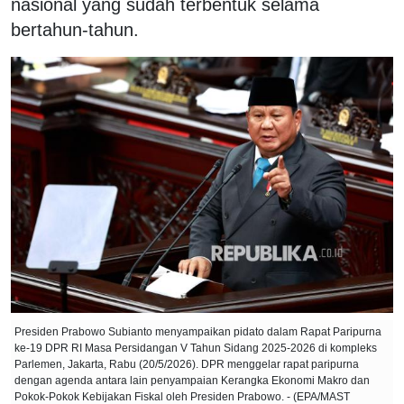
nasional yang sudah terbentuk selama
bertahun-tahun.
Presiden Prabowo Subianto menyampaikan pidato dalam Rapat Paripurna
ke-19 DPR RI Masa Persidangan V Tahun Sidang 2025-2026 di kompleks
Parlemen, Jakarta, Rabu (20/5/2026). DPR menggelar rapat paripurna
dengan agenda antara lain penyampaian Kerangka Ekonomi Makro dan
Pokok-Pokok Kebijakan Fiskal oleh Presiden Prabowo. - (EPA/MAST