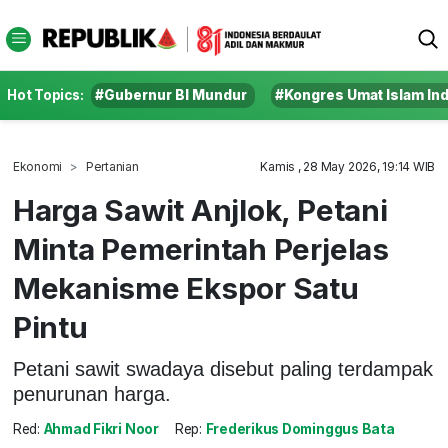
Hot Topics:
#Gubernur BI Mundur
#Kongres Umat Islam In
Ekonomi
Pertanian
Kamis , 28 May 2026, 19:14 WIB
Harga Sawit Anjlok, Petani
Minta Pemerintah Perjelas
Mekanisme Ekspor Satu
Pintu
Petani sawit swadaya disebut paling terdampak
penurunan harga.
Red:
Ahmad Fikri Noor
Rep:
Frederikus Dominggus Bata