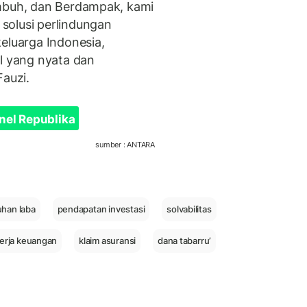
umbuh, dan Berdampak, kami
solusi perlindungan
eluarga Indonesia,
al yang nyata dan
Fauzi.
nel Republika
sumber : ANTARA
han laba
pendapatan investasi
solvabilitas
nerja keuangan
klaim asuransi
dana tabarru’