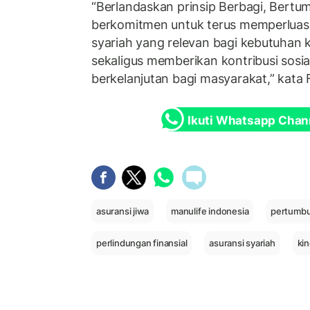
“Berlandaskan prinsip Berbagi, Bert
berkomitmen untuk terus memperluas 
syariah yang relevan bagi kebutuhan k
sekaligus memberikan kontribusi sosi
berkelanjutan bagi masyarakat,” kata 
Ikuti Whatsapp Chan
asuransi jiwa
manulife indonesia
pertumbu
perlindungan finansial
asuransi syariah
ki