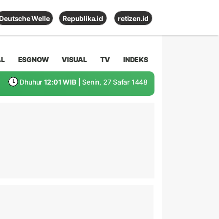
Deutsche Welle
Republika.id
retizen.id
AL
ESGNOW
VISUAL
TV
INDEKS
Dhuhur
12:01 WIB
| Senin, 27 Safar 1448