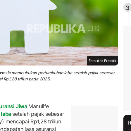
3
Foto: dok Freepik
Indonesia membukukan pertumbuhan laba setelah pajak sebesar
i Rp1,28 triliun pada 2025.
ransi Jiwa
Manulife
 laba
setelah pajak sebesar
y) mencapai Rp1,28 triliun
ndapatan jasa asuransi