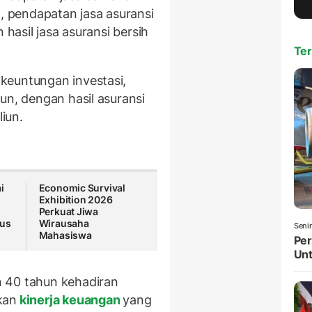
t, pendapatan jasa asuransi
 hasil jasa asuransi bersih
Ter
keuntungan investasi,
un, dengan hasil asuransi
liun.
i
Economic Survival
Exhibition 2026
Perkuat Jiwa
rus
Wirausaha
Seni
Mahasiswa
Per
Unt
 40 tahun kehadiran
kan
kinerja keuangan
yang