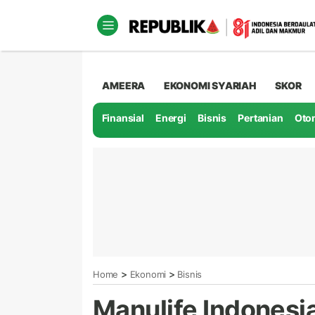
AMEERA
EKONOMI SYARIAH
SKOR
Finansial
Energi
Bisnis
Pertanian
Oto
>
>
Home
Ekonomi
Bisnis
Manulife Indonesi