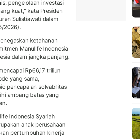
is, pengelolaan investasi
ang kuat,” kata Presiden
uren Sulistiawati dalam
5/2026).
 menegaskan ketahanan
mitmen Manulife Indonesia
nesia dalam jangka panjang.
mencapai Rp66,17 triliun
ode yang sama,
o pencapaian solvabilitas
bihi ambang batas yang
en.
ife Indonesia Syariah
erupakan anak perusahaan
tkan pertumbuhan kinerja