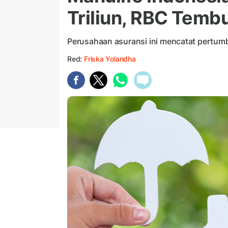
Triliun, RBC Temb
Perusahaan asuransi ini mencatat pertumb
Red:
Friska Yolandha