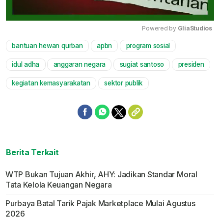
Powered by 
GliaStudios
bantuan hewan qurban
apbn
program sosial
Mute
idul adha
anggaran negara
sugiat santoso
presiden
kegiatan kemasyarakatan
sektor publik
Berita Terkait
WTP Bukan Tujuan Akhir, AHY: Jadikan Standar Moral
Tata Kelola Keuangan Negara
Purbaya Batal Tarik Pajak Marketplace Mulai Agustus
2026