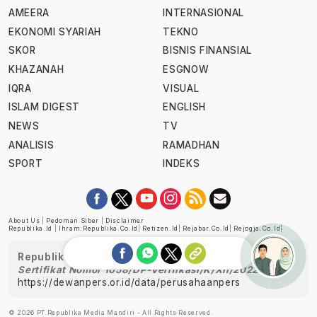
AMEERA
INTERNASIONAL
EKONOMI SYARIAH
TEKNO
SKOR
BISNIS FINANSIAL
KHAZANAH
ESGNOW
IQRA
VISUAL
ISLAM DIGEST
ENGLISH
NEWS
TV
ANALISIS
RAMADHAN
SPORT
INDEKS
About Us
|
Pedoman Siber
|
Disclaimer
Republika.id
|
Ihram.republika.co.id
|
Retizen.id
|
Rejabar.co.id
|
Rejogja.co.id
|
Republika telah diverifikasi oleh Dewan Pers
Sertifikat Nomor 1058/DP-Verifikasi/K/XII/2022
https://dewanpers.or.id/data/perusahaanpers
Ask me!
© 2026 PT Republika Media Mandiri - All Rights Reserved.