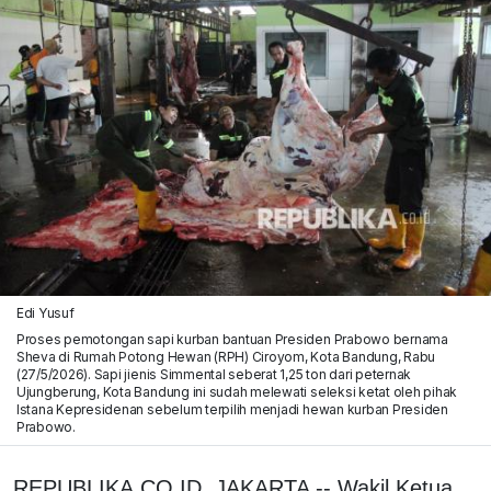
Edi Yusuf
Proses pemotongan sapi kurban bantuan Presiden Prabowo bernama
Sheva di Rumah Potong Hewan (RPH) Ciroyom, Kota Bandung, Rabu
(27/5/2026). Sapi jienis Simmental seberat 1,25 ton dari peternak
Ujungberung, Kota Bandung ini sudah melewati seleksi ketat oleh pihak
Istana Kepresidenan sebelum terpilih menjadi hewan kurban Presiden
Prabowo.
REPUBLIKA.CO.ID, JAKARTA -- Wakil Ketua