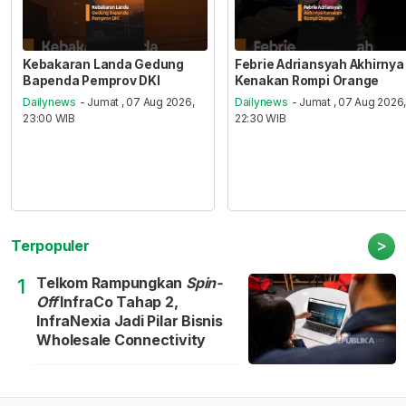
Kebakaran Landa Gedung
Febrie Adriansyah Akhirnya
Bapenda Pemprov DKI
Kenakan Rompi Orange
Dailynews
- Jumat , 07 Aug 2026,
Dailynews
- Jumat , 07 Aug 2026
23:00 WIB
22:30 WIB
>
Terpopuler
Telkom Rampungkan
Spin-
1
Off
InfraCo Tahap 2,
InfraNexia Jadi Pilar Bisnis
Wholesale Connectivity