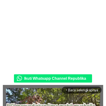
Ikuti Whatsapp Channel Republika
Baca selengkapnya
arrow_forward_ios