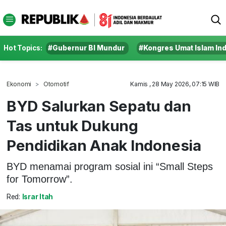
Hot Topics:
#Gubernur BI Mundur
#Kongres Umat Islam In
Ekonomi
Otomotif
Kamis , 28 May 2026, 07:15 WIB
BYD Salurkan Sepatu dan
Tas untuk Dukung
Pendidikan Anak Indonesia
BYD menamai program sosial ini “Small Steps
for Tomorrow”.
Red:
Israr Itah