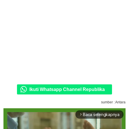
Ikuti Whatsapp Channel Republika
sumber : Antara
Baca selengkapnya
arrow_forward_ios