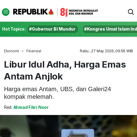
Hot Topics:
#Gubernur BI Mundur
#Kongres Umat Islam In
Ekonomi
Finansial
Rabu , 27 May 2026, 09:56 WIB
Libur Idul Adha, Harga Emas
Antam Anjlok
Harga emas Antam, UBS, dan Galeri24
kompak melemah.
Red:
Ahmad Fikri Noor