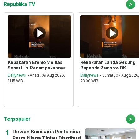
>
Republika TV
Kebakaran Bromo Meluas
Kebakaran Landa Gedung
Seperti ini Penampakannya
Bapenda Pemprov DKI
Dailynews
- Ahad , 09 Aug 2026,
Dailynews
- Jumat , 07 Aug 2026
11:15 WIB
23:00 WIB
>
Terpopuler
Dewan Komisaris Pertamina
1
Patra Niaga Tinjau Distribusi