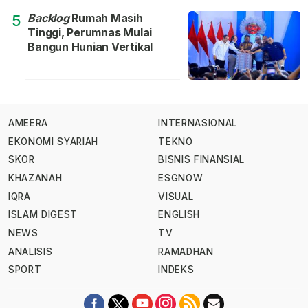
Backlog
Rumah Masih
5
Tinggi, Perumnas Mulai
Bangun Hunian Vertikal
AMEERA
INTERNASIONAL
EKONOMI SYARIAH
TEKNO
SKOR
BISNIS FINANSIAL
KHAZANAH
ESGNOW
IQRA
VISUAL
ISLAM DIGEST
ENGLISH
NEWS
TV
ANALISIS
RAMADHAN
SPORT
INDEKS