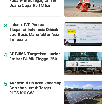
Pakai Merek Ilegal, Omzet
Usaha Capai Rp 1 Miliar
Industri IVD Perkuat
3
Ekspansi, Indonesia Dibidik
Jadi Basis Manufaktur Asia
Tenggara
BP BUMN Targetkan Jumlah
4
Entitas BUMN Tinggal 250
Akademisi Usulkan Roadmap
5
Bertahap untuk Target
PLTS 100 GW