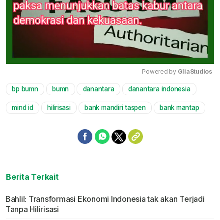
Powered by 
GliaStudios
bp bumn
bumn
danantara
danantara indonesia
Mute
mind id
hilirisasi
bank mandiri taspen
bank mantap
Berita Terkait
Bahlil: Transformasi Ekonomi Indonesia tak akan Terjadi
Tanpa Hilirisasi