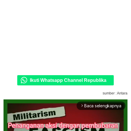
Ikuti Whatsapp Channel Republika
sumber : Antara
Baca selengkapnya
arrow_forward_ios