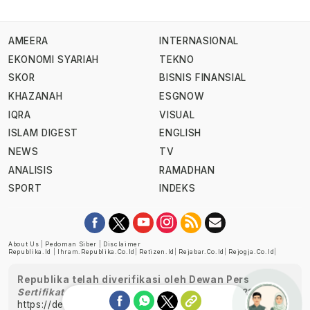
AMEERA
INTERNASIONAL
EKONOMI SYARIAH
TEKNO
SKOR
BISNIS FINANSIAL
KHAZANAH
ESGNOW
IQRA
VISUAL
ISLAM DIGEST
ENGLISH
NEWS
TV
ANALISIS
RAMADHAN
SPORT
INDEKS
About Us
|
Pedoman Siber
|
Disclaimer
Republika.id
|
Ihram.republika.co.id
|
Retizen.id
|
Rejabar.co.id
|
Rejogja.co.id
|
Republika telah diverifikasi oleh Dewan Pers
Sertifikat Nomor 1058/DP-Verifikasi/K/XII/2022
https://dewanpers.or.id/data/perusahaanpers