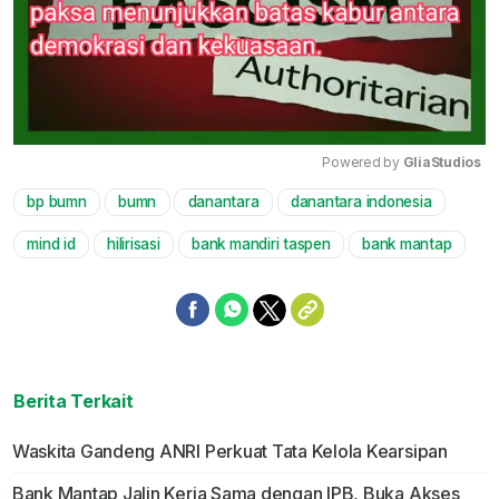
Powered by 
GliaStudios
bp bumn
bumn
danantara
danantara indonesia
Mute
mind id
hilirisasi
bank mandiri taspen
bank mantap
Berita Terkait
Waskita Gandeng ANRI Perkuat Tata Kelola Kearsipan
Bank Mantap Jalin Kerja Sama dengan IPB, Buka Akses