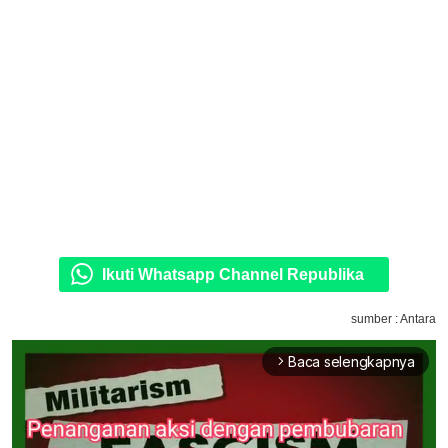
Ikuti Whatsapp Channel Republika
sumber : Antara
Baca selengkapnya
arrow_forward_ios