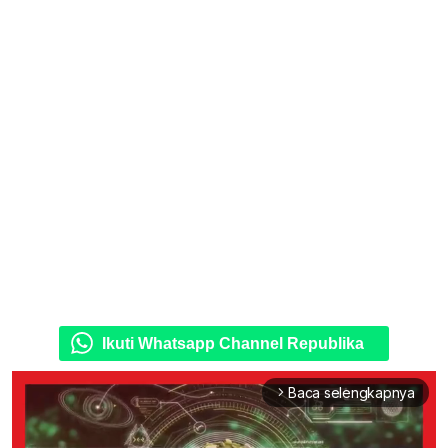
Ikuti Whatsapp Channel Republika
Baca selengkapnya
arrow_forward_ios