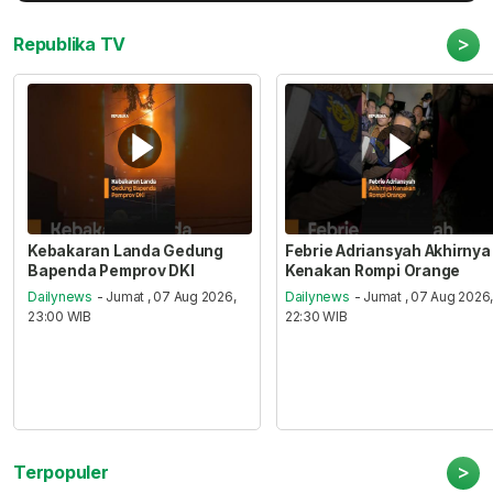
>
Republika TV
Kebakaran Landa Gedung
Febrie Adriansyah Akhirnya
Bapenda Pemprov DKI
Kenakan Rompi Orange
Dailynews
- Jumat , 07 Aug 2026,
Dailynews
- Jumat , 07 Aug 2026
23:00 WIB
22:30 WIB
>
Terpopuler