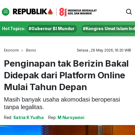
Hot Topics:
#Gubernur BI Mundur
#Kongres Umat Islam In
Ekonomi
Bisnis
Selasa , 26 May 2026, 16:20 WIB
Penginapan tak Berizin Bakal
Didepak dari Platform Online
Mulai Tahun Depan
Masih banyak usaha akomodasi beroperasi
tanpa legalitas.
Red:
Satria K Yudha
Rep:
M Nursyamsi