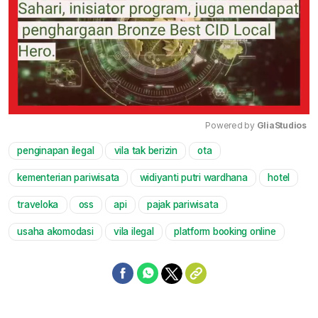
Powered by 
GliaStudios
penginapan ilegal
vila tak berizin
ota
Mute
kementerian pariwisata
widiyanti putri wardhana
hotel
traveloka
oss
api
pajak pariwisata
usaha akomodasi
vila ilegal
platform booking online