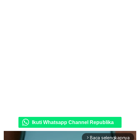
Ikuti Whatsapp Channel Republika
Baca selengkapnya
arrow_forward_ios