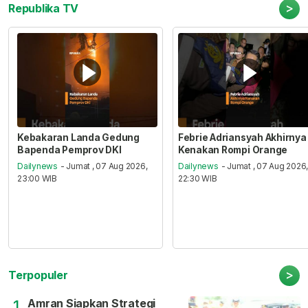
>
Republika TV
Kebakaran Landa Gedung
Febrie Adriansyah Akhirnya
Bapenda Pemprov DKI
Kenakan Rompi Orange
Dailynews
- Jumat , 07 Aug 2026,
Dailynews
- Jumat , 07 Aug 2026
23:00 WIB
22:30 WIB
>
Terpopuler
Amran Siapkan Strategi
1