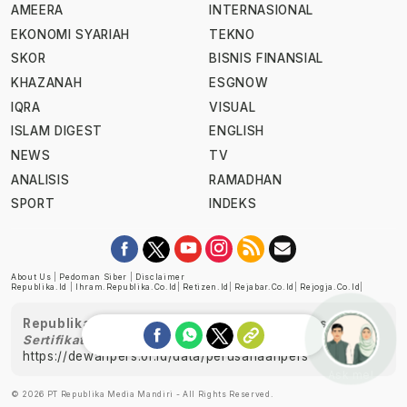
AMEERA
INTERNASIONAL
EKONOMI SYARIAH
TEKNO
SKOR
BISNIS FINANSIAL
KHAZANAH
ESGNOW
IQRA
VISUAL
ISLAM DIGEST
ENGLISH
NEWS
TV
ANALISIS
RAMADHAN
SPORT
INDEKS
About Us
|
Pedoman Siber
|
Disclaimer
Republika.id
|
Ihram.republika.co.id
|
Retizen.id
|
Rejabar.co.id
|
Rejogja.co.id
|
Republika telah diverifikasi oleh Dewan Pers
Sertifikat Nomor 1058/DP-Verifikasi/K/XII/2022
https://dewanpers.or.id/data/perusahaanpers
Ask me!
© 2026 PT Republika Media Mandiri - All Rights Reserved.