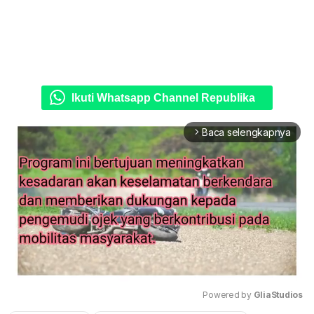
Ikuti Whatsapp Channel Republika
Baca selengkapnya
arrow_forward_ios
Powered by 
GliaStudios