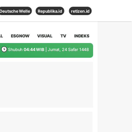
Deutsche Welle
Republika.id
retizen.id
AL
ESGNOW
VISUAL
TV
INDEKS
Shubuh
04:44 WIB
| Jumat, 24 Safar 1448