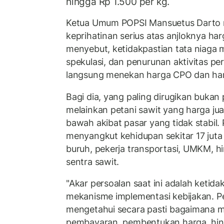
hingga Rp 1.500 per kg.
Ketua Umum POPSI Mansuetus Darto
keprihatinan serius atas anjloknya har
menyebut, ketidakpastian tata niaga 
spekulasi, dan penurunan aktivitas p
langsung menekan harga CPO dan har
Bagi dia, yang paling dirugikan bukan
melainkan petani sawit yang harga jua
bawah akibat pasar yang tidak stabil. 
menyangkut kehidupan sekitar 17 juta 
buruh, pekerja transportasi, UMKM, h
sentra sawit.
"Akar persoalan saat ini adalah ketida
mekanisme implementasi kebijakan. Pe
mengetahui secara pasti bagaimana 
pembayaran, pembentukan harga, hin