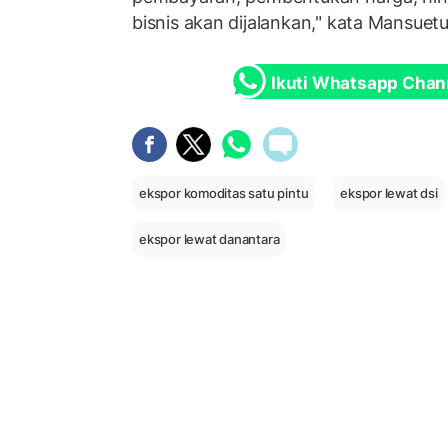
bisnis akan dijalankan," kata Mansuetu
Ikuti Whatsapp Chan
ekspor komoditas satu pintu
ekspor lewat dsi
ekspor lewat danantara