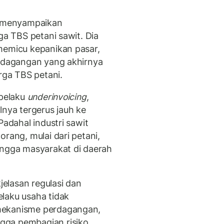
 menyampaikan
ga TBS petani sawit. Dia
memicu kepanikan pasar,
erdagangan yang akhirnya
ga TBS petani.
 pelaku
underinvoicing
,
lnya tergerus jauh ke
Padahal industri sawit
orang, mulai dari petani,
ingga masyarakat di daerah
kjelasan regulasi dan
laku usaha tidak
mekanisme perdagangan,
gga pembagian risiko