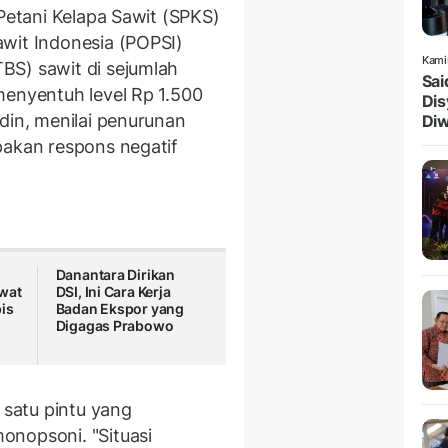
 Petani Kelapa Sawit (SPKS)
wit Indonesia (POPSI)
Kami
BS) sawit di sejumlah
Sai
menyentuh level Rp 1.500
Dis
din, menilai penurunan
Diw
pakan respons negatif
Danantara Dirikan
wat
DSI, Ini Cara Kerja
is
Badan Ekspor yang
Digagas Prabowo
 satu pintu yang
onopsoni. "Situasi