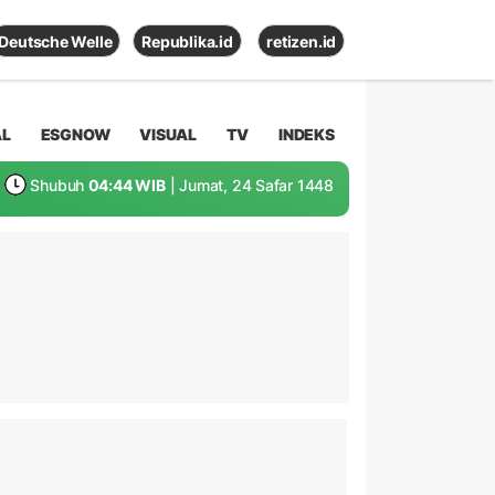
Deutsche Welle
Republika.id
retizen.id
AL
ESGNOW
VISUAL
TV
INDEKS
Shubuh
04:44 WIB
| Jumat, 24 Safar 1448