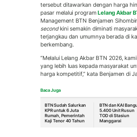
tersebut ditawarkan dengan harga hi
pasar melalui program
Lelang Akbar 
Management BTN Benjamen Sihombi
second
kini semakin diminati masyara
terjangkau dan umumnya berada di k
berkembang.
“Melalui Lelang Akbar BTN 2026, kam
yang lebih luas kepada masyarakat u
harga kompetitif,” kata Benjamen di J
Baca Juga
BTN Sudah Salurkan
BTN dan KAI Bang
KPR untuk 6 Juta
5.400 Unit Rusun
Rumah, Pemerintah
TOD di Stasiun
Kaji Tenor 40 Tahun
Manggarai