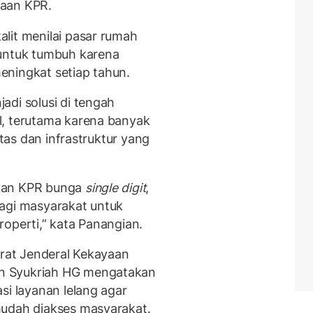
yaan KPR.
lit menilai pasar rumah
 untuk tumbuh karena
eningkat setiap tahun.
adi solusi di tengah
, terutama karena banyak
itas dan infrastruktur yang
ngan KPR bunga
single digit
,
agi masyarakat untuk
operti,” kata Panangian.
orat Jenderal Kekayaan
n Syukriah HG mengatakan
si layanan lelang agar
mudah diakses masyarakat.