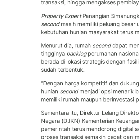
transaksi, hingga mengakses pembia
Property Expert
Panangian Simanungka
second
masih memiliki peluang besar
kebutuhan hunian masyarakat terus m
Menurut dia, rumah
second
dapat menj
tingginya
backlog
perumahan nasional
berada di lokasi strategis dengan fasil
sudah terbentuk.
“Dengan harga kompetitif dan duku
hunian
second
menjadi opsi menarik b
memiliki rumah maupun berinvestasi pr
Sementara itu, Direktur Lelang Direkt
Negara (DJKN) Kementerian Keuanga
pemerintah terus mendorong digitalisa
proses transaksi semakin cepat dan 