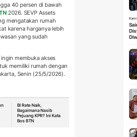
ngga 40 persen di bawah
BTN
2026. SEVP Assets
Kami
ng mengatakan rumah
Sai
kat karena harganya lebih
Dis
awasan yang sudah
Diw
i ingin membuka akses
ntuk memiliki rumah dengan
akarta, Senin (25/5/2026).
un
BI Rate Naik,
Bagaimana Nasib
Pejuang KPR? Ini Kata
Bos BTN