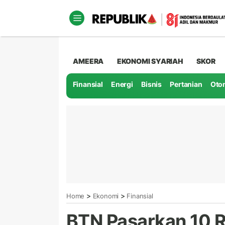
AMEERA
EKONOMI SYARIAH
SKOR
Finansial
Energi
Bisnis
Pertanian
Oto
>
>
Home
Ekonomi
Finansial
BTN Pasarkan 10 