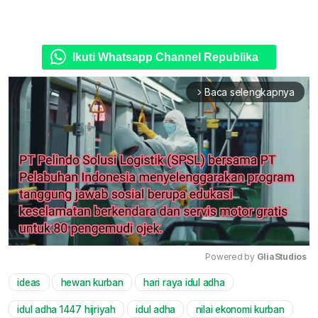
Ikuti Whatsapp Channel Republika
Baca selengkapnya
arrow_forward_ios
Powered by 
GliaStudios
ideas
hewan kurban
hari raya idul adha
Mute
idul adha 1447 hijriyah
idul adha
nilai ekonomi kurban