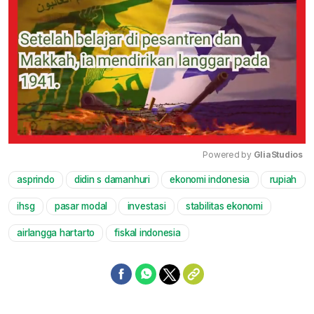
Powered by 
GliaStudios
asprindo
didin s damanhuri
ekonomi indonesia
rupiah
Mute
ihsg
pasar modal
investasi
stabilitas ekonomi
airlangga hartarto
fiskal indonesia