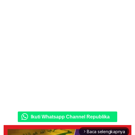
Ikuti Whatsapp Channel Republika
Baca selengkapnya
arrow_forward_ios