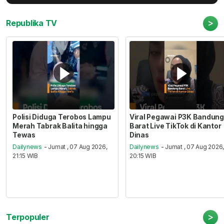
>
Republika TV
Polisi Diduga Terobos Lampu
Viral Pegawai P3K Bandung
Merah Tabrak Balita hingga
Barat Live TikTok di Kantor
Tewas
Dinas
Dailynews
- Jumat , 07 Aug 2026,
Dailynews
- Jumat , 07 Aug 2026
21:15 WIB
20:15 WIB
>
Terpopuler