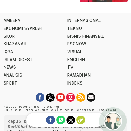
AMEERA
INTERNASIONAL
EKONOMI SYARIAH
TEKNO
SKOR
BISNIS FINANSIAL
KHAZANAH
ESGNOW
IQRA
VISUAL
ISLAM DIGEST
ENGLISH
NEWS
TV
ANALISIS
RAMADHAN
SPORT
INDEKS
About Us
|
Pedoman Siber
|
Disclaimer
Republika.id
|
Ihram.republika.co.id
|
Retizen.id
|
Rejabar.co.id
|
Rejogja.co.id
|
Republika telah diverifikasi oleh Dewan Pers
Sertifikat Nomor 1058/DP-Verifikasi/K/XII/2022