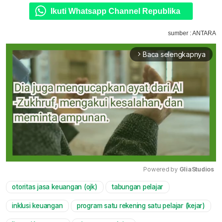
Ikuti Whatsapp Channel Republika
sumber : ANTARA
Baca selengkapnya
arrow_forward_ios
Powered by 
GliaStudios
otoritas jasa keuangan (ojk)
tabungan pelajar
Mute
inklusi keuangan
program satu rekening satu pelajar (kejar)