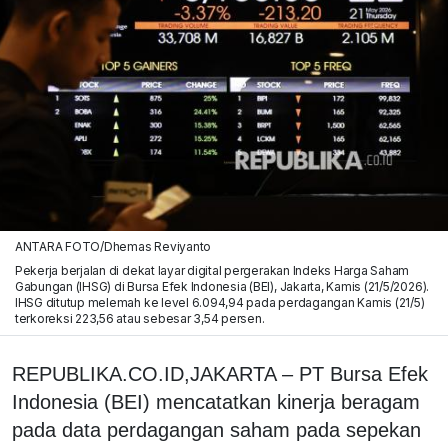
ANTARA FOTO/Dhemas Reviyanto
Pekerja berjalan di dekat layar digital pergerakan Indeks Harga Saham
Gabungan (IHSG) di Bursa Efek Indonesia (BEI), Jakarta, Kamis (21/5/2026).
IHSG ditutup melemah ke level 6.094,94 pada perdagangan Kamis (21/5)
terkoreksi 223,56 atau sebesar 3,54 persen.
REPUBLIKA.CO.ID,JAKARTA – PT Bursa Efek
Indonesia (BEI) mencatatkan kinerja beragam
pada data perdagangan saham pada sepekan