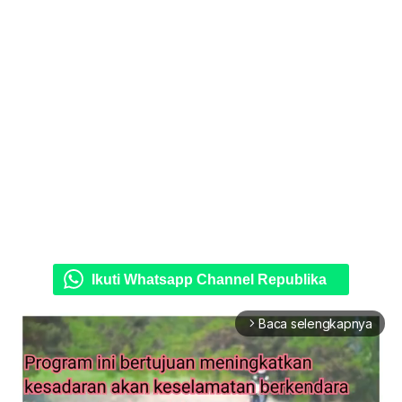
Ikuti Whatsapp Channel Republika
Baca selengkapnya
arrow_forward_ios