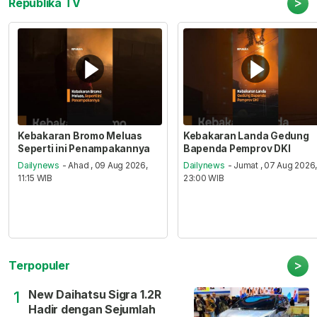
>
Republika TV
Kebakaran Bromo Meluas
Kebakaran Landa Gedung
Seperti ini Penampakannya
Bapenda Pemprov DKI
Dailynews
- Ahad , 09 Aug 2026,
Dailynews
- Jumat , 07 Aug 2026
11:15 WIB
23:00 WIB
>
Terpopuler
New Daihatsu Sigra 1.2R
1
Hadir dengan Sejumlah