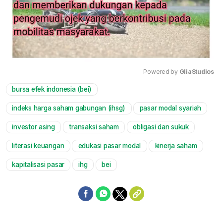
Powered by 
GliaStudios
bursa efek indonesia (bei)
Mute
indeks harga saham gabungan (ihsg)
pasar modal syariah
investor asing
transaksi saham
obligasi dan sukuk
literasi keuangan
edukasi pasar modal
kinerja saham
kapitalisasi pasar
ihg
bei