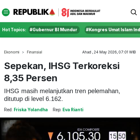
Hot Topics:
#Gubernur BI Mundur
#Kongres Umat Islam In
Ekonomi
Finansial
Ahad , 24 May 2026, 07:01 WIB
Sepekan, IHSG Terkoreksi
8,35 Persen
IHSG masih melanjutkan tren pelemahan,
ditutup di level 6.162.
Red:
Friska Yolandha
Rep:
Eva Rianti