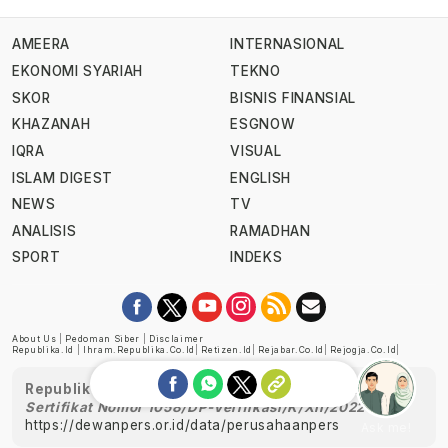
AMEERA
INTERNASIONAL
EKONOMI SYARIAH
TEKNO
SKOR
BISNIS FINANSIAL
KHAZANAH
ESGNOW
IQRA
VISUAL
ISLAM DIGEST
ENGLISH
NEWS
TV
ANALISIS
RAMADHAN
SPORT
INDEKS
About Us
|
Pedoman Siber
|
Disclaimer
Republika.id
|
Ihram.republika.co.id
|
Retizen.id
|
Rejabar.co.id
|
Rejogja.co.id
|
Republika telah diverifikasi oleh Dewan Pers
Sertifikat Nomor 1058/DP-Verifikasi/K/XII/2022
https://dewanpers.or.id/data/perusahaanpers
Ask me!