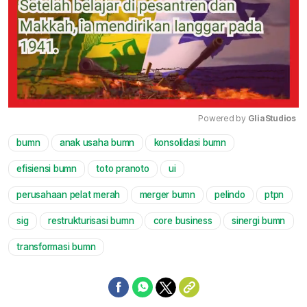
Powered by 
GliaStudios
bumn
anak usaha bumn
konsolidasi bumn
Mute
efisiensi bumn
toto pranoto
ui
perusahaan pelat merah
merger bumn
pelindo
ptpn
sig
restrukturisasi bumn
core business
sinergi bumn
transformasi bumn