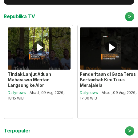
>
Republika TV
Tindak Lanjut Aduan
Penderitaan di Gaza Terus
Mahasiswa Mentan
Bertambah Kini Tikus
Langsung ke Alor
Merajalela
Dailynews
- Ahad , 09 Aug 2026,
Dailynews
- Ahad , 09 Aug 2026,
18:15 WIB
17:00 WIB
>
Terpopuler