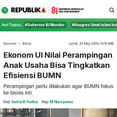
Hot Topics:
#Gubernur BI Mundur
#Kongres Umat Islam In
Ekonomi
Bisnis
Jumat , 22 May 2026, 13:15 WIB
Ekonom UI Nilai Perampingan
Anak Usaha Bisa Tingkatkan
Efisiensi BUMN
Perampingan perlu dilakukan agar BUMN fokus
ke bisnis inti.
Red:
Satria K Yudha
Rep:
M Nursyamsi