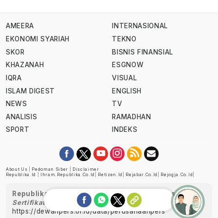
AMEERA
INTERNASIONAL
EKONOMI SYARIAH
TEKNO
SKOR
BISNIS FINANSIAL
KHAZANAH
ESGNOW
IQRA
VISUAL
ISLAM DIGEST
ENGLISH
NEWS
TV
ANALISIS
RAMADHAN
SPORT
INDEKS
About Us
|
Pedoman Siber
|
Disclaimer
Republika.id
|
Ihram.republika.co.id
|
Retizen.id
|
Rejabar.co.id
|
Rejogja.co.id
|
Republika telah diverifikasi oleh Dewan Pers
Sertifikat Nomor 1058/DP-Verifikasi/K/XII/2022
https://dewanpers.or.id/data/perusahaanpers